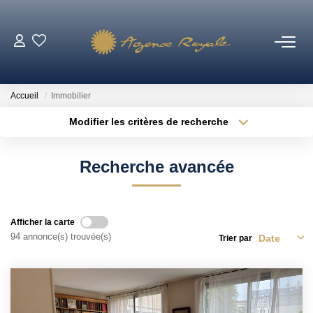
VENTES
Accueil
Immobilier
BIENS VENDUS
Modifier les critères de recherche
Type de transaction
Localisation
Acheter
Localisation
LOCATIONS
Recherche avancée
Type de bien
Sélectionnez...
Surface min
ESTIMATION
Plus de critères
Budget max
Afficher la carte
NOTRE AGENCE
94 annonce(s) trouvée(s)
Trier par
Créer une alerte
Qui Sommes-Nous ?
Notre Équipe