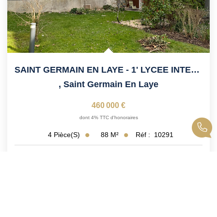
SAINT GERMAIN EN LAYE - 1' LYCEE INTERNATIONAL
,
Saint Germain En Laye
460 000 €
dont 4% TTC d'honoraires
88
M²
Réf :
10291
4
Pièce(s)