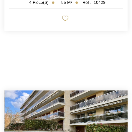
85
M²
Réf :
10429
4
Pièce(s)