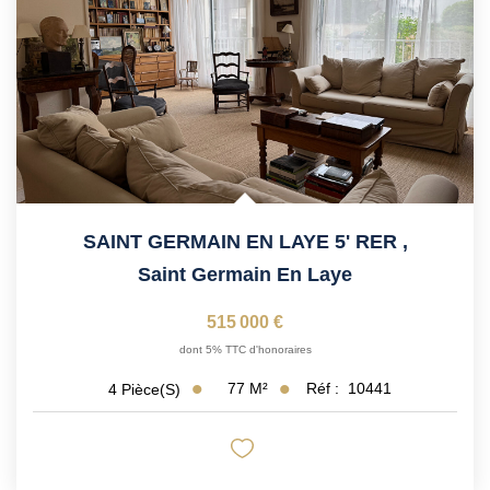
Vendre Avec AGENCE ROYALE
Nos Actualités
Avis Clients
CONTACT
EN
SAINT GERMAIN EN LAYE 5' RER
,
Saint Germain En Laye
515 000 €
dont 5% TTC d'honoraires
77
M²
Réf :
10441
4
Pièce(s)