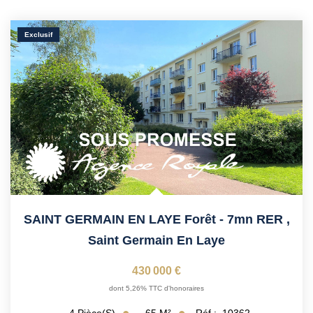
Exclusif
SAINT GERMAIN EN LAYE Forêt - 7mn RER
,
Saint Germain En Laye
430 000 €
dont 5,26% TTC d'honoraires
65
M²
Réf :
10362