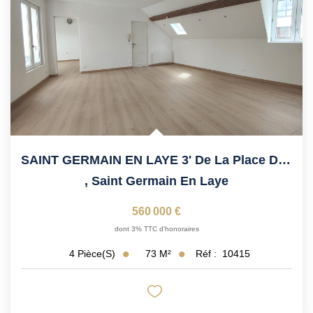
SAINT GERMAIN EN LAYE 3' De La Place Du Marché
,
Saint Germain En Laye
560 000 €
dont 3% TTC d'honoraires
73
M²
Réf :
10415
4
Pièce(s)