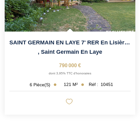
SAINT GERMAIN EN LAYE 7' RER En Lisière De Forêt
,
Saint Germain En Laye
790 000 €
dont 3,95% TTC d'honoraires
121
M²
Réf :
10451
6
Pièce(s)