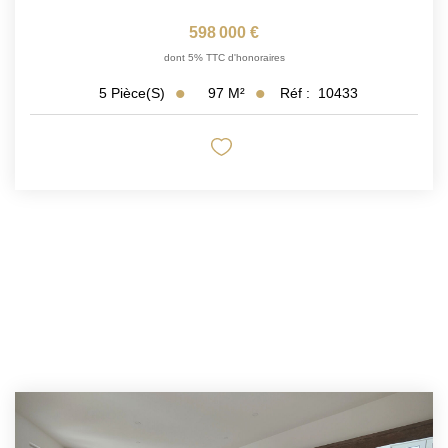
598 000 €
dont 5% TTC d'honoraires
97
M²
Réf :
10433
5
Pièce(s)