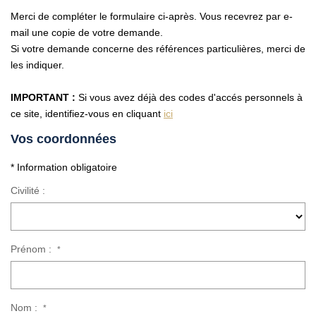
Vendre Avec AGENCE ROYALE
Merci de compléter le formulaire ci-après. Vous recevrez par e-
Nos Actualités
mail une copie de votre demande.
Si votre demande concerne des références particulières, merci de
Avis Clients
les indiquer.
IMPORTANT :
Si vous avez déjà des codes d'accés personnels à
CONTACT
ce site, identifiez-vous en cliquant
ici
EN
Vos coordonnées
* Information obligatoire
Civilité :
Prénom :
*
Nom :
*