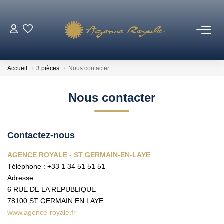
VENTES
Accueil
3 pièces
Nous contacter
BIENS VENDUS
Nous contacter
LOCATIONS
Contactez-nous
ESTIMATION
AGENCE ROYALE - ST GERMAIN-EN-LAYE
Téléphone :
+33 1 34 51 51 51
NOTRE AGENCE
Adresse :
6 RUE DE LA REPUBLIQUE
Qui Sommes-Nous ?
78100
ST GERMAIN EN LAYE
Notre Équipe
www.agence-royale.fr