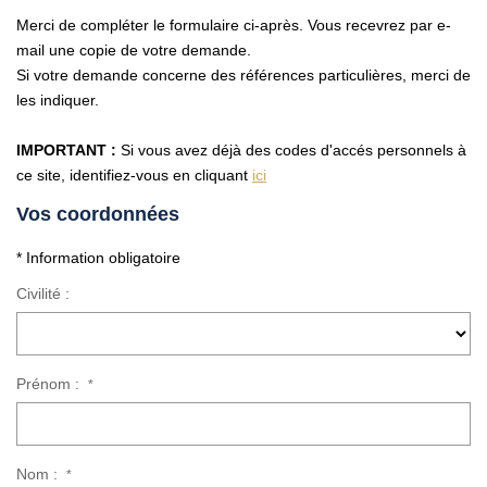
Vendre Avec AGENCE ROYALE
Merci de compléter le formulaire ci-après. Vous recevrez par e-
Nos Actualités
mail une copie de votre demande.
Si votre demande concerne des références particulières, merci de
Avis Clients
les indiquer.
IMPORTANT :
Si vous avez déjà des codes d'accés personnels à
CONTACT
ce site, identifiez-vous en cliquant
ici
EN
Vos coordonnées
* Information obligatoire
Civilité :
Prénom :
*
Nom :
*