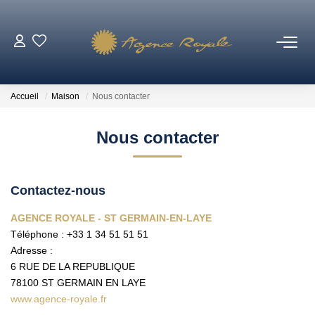
VENTES
Accueil
Maison
Nous contacter
BIENS VENDUS
Nous contacter
LOCATIONS
Contactez-nous
ESTIMATION
AGENCE ROYALE - ST GERMAIN-EN-LAYE
Téléphone :
+33 1 34 51 51 51
NOTRE AGENCE
Adresse :
6 RUE DE LA REPUBLIQUE
Qui Sommes-Nous ?
78100
ST GERMAIN EN LAYE
Notre Équipe
www.agence-royale.fr