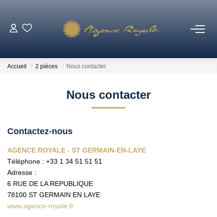
VENTES
Accueil
2 pièces
Nous contacter
BIENS VENDUS
Nous contacter
LOCATIONS
Contactez-nous
ESTIMATION
AGENCE ROYALE - ST GERMAIN-EN-LAYE
Téléphone :
+33 1 34 51 51 51
NOTRE AGENCE
Adresse :
6 RUE DE LA REPUBLIQUE
Qui Sommes-Nous ?
78100
ST GERMAIN EN LAYE
Notre Équipe
www.agence-royale.fr