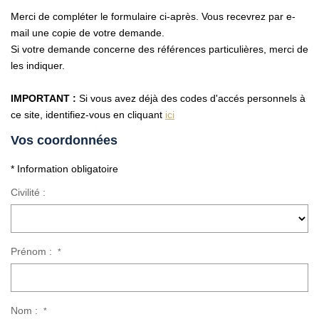
Vendre Avec AGENCE ROYALE
Merci de compléter le formulaire ci-après. Vous recevrez par e-
Nos Actualités
mail une copie de votre demande.
Si votre demande concerne des références particulières, merci de
Avis Clients
les indiquer.
IMPORTANT :
Si vous avez déjà des codes d'accés personnels à
CONTACT
ce site, identifiez-vous en cliquant
ici
EN
Vos coordonnées
* Information obligatoire
Civilité :
Prénom :
*
Nom :
*