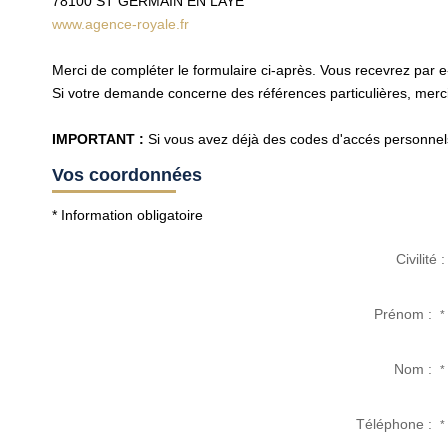
78100
ST GERMAIN EN LAYE
www.agence-royale.fr
Merci de compléter le formulaire ci-après. Vous recevrez par 
Si votre demande concerne des références particulières, merci 
IMPORTANT :
Si vous avez déjà des codes d'accés personnels 
Vos coordonnées
* Information obligatoire
Civilité :
Prénom :
*
Nom :
*
Téléphone :
*