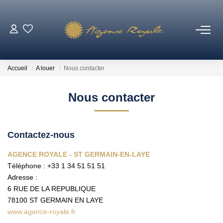
VENTES
Accueil
A louer
Nous contacter
BIENS VENDUS
Nous contacter
LOCATIONS
Contactez-nous
ESTIMATION
AGENCE ROYALE - ST GERMAIN-EN-LAYE
Téléphone :
+33 1 34 51 51 51
NOTRE AGENCE
Adresse :
6 RUE DE LA REPUBLIQUE
Qui Sommes-Nous ?
78100
ST GERMAIN EN LAYE
Notre Équipe
www.agence-royale.fr