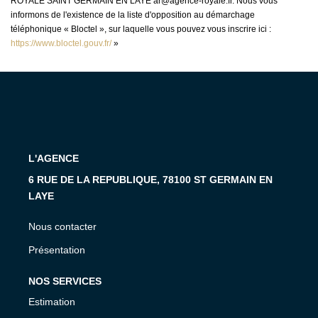
ROYALE SAINT GERMAIN EN LAYE ar@agence-royale.fr. Nous vous
informons de l'existence de la liste d'opposition au démarchage
téléphonique « Bloctel », sur laquelle vous pouvez vous inscrire ici :
https://www.bloctel.gouv.fr/
»
L'AGENCE
6 RUE DE LA REPUBLIQUE, 78100 ST GERMAIN EN
LAYE
Nous contacter
Présentation
NOS SERVICES
Estimation