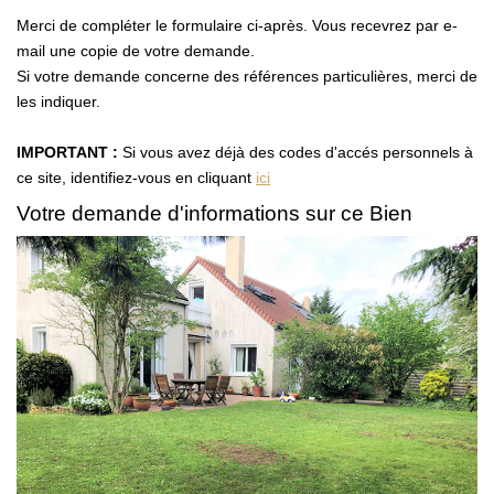
Vendre Avec AGENCE ROYALE
Merci de compléter le formulaire ci-après. Vous recevrez par e-
Nos Actualités
mail une copie de votre demande.
Si votre demande concerne des références particulières, merci de
Avis Clients
les indiquer.
IMPORTANT :
Si vous avez déjà des codes d'accés personnels à
CONTACT
ce site, identifiez-vous en cliquant
ici
EN
Votre demande d'informations sur ce Bien