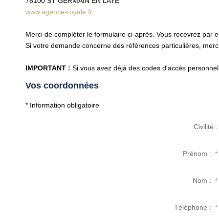
78100
ST GERMAIN EN LAYE
www.agence-royale.fr
Merci de compléter le formulaire ci-après. Vous recevrez par 
Si votre demande concerne des références particulières, merci 
IMPORTANT :
Si vous avez déjà des codes d'accés personnels 
Vos coordonnées
* Information obligatoire
Civilité :
Prénom :
*
Nom :
*
Téléphone :
*