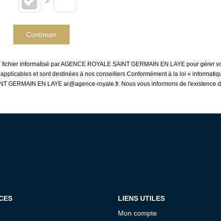
Continuer
ns un fichier informatisé par AGENCE ROYALE SAINT GERMAIN EN LAYE pour gérer vo
es applicables et sont destinées à nos conseillers Conformément à la loi « informati
INT GERMAIN EN LAYE ar@agence-royale.fr. Nous vous informons de l'existence de l
CES
LIENS UTILES
Mon compte