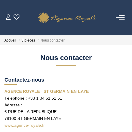
VENTES
Accueil
3 pièces
Nous contacter
BIENS VENDUS
Nous contacter
LOCATIONS
Contactez-nous
ESTIMATION
AGENCE ROYALE - ST GERMAIN-EN-LAYE
Téléphone :
+33 1 34 51 51 51
NOTRE AGENCE
Adresse :
6 RUE DE LA REPUBLIQUE
Qui Sommes-Nous ?
78100
ST GERMAIN EN LAYE
Notre Équipe
www.agence-royale.fr
Vendre Avec AGENCE ROYALE