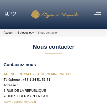
VENTES
Accueil
5 pièces et +
Nous contacter
BIENS VENDUS
Nous contacter
LOCATIONS
Contactez-nous
ESTIMATION
AGENCE ROYALE - ST GERMAIN-EN-LAYE
Téléphone :
+33 1 34 51 51 51
NOTRE AGENCE
Adresse :
6 RUE DE LA REPUBLIQUE
Qui Sommes-Nous ?
78100
ST GERMAIN EN LAYE
Notre Équipe
www.agence-royale.fr