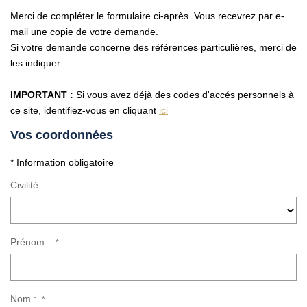
Vendre Avec AGENCE ROYALE
Merci de compléter le formulaire ci-après. Vous recevrez par e-
Nos Actualités
mail une copie de votre demande.
Si votre demande concerne des références particulières, merci de
Avis Clients
les indiquer.
IMPORTANT :
Si vous avez déjà des codes d'accés personnels à
CONTACT
ce site, identifiez-vous en cliquant
ici
EN
Vos coordonnées
* Information obligatoire
Civilité :
Prénom :
*
Nom :
*