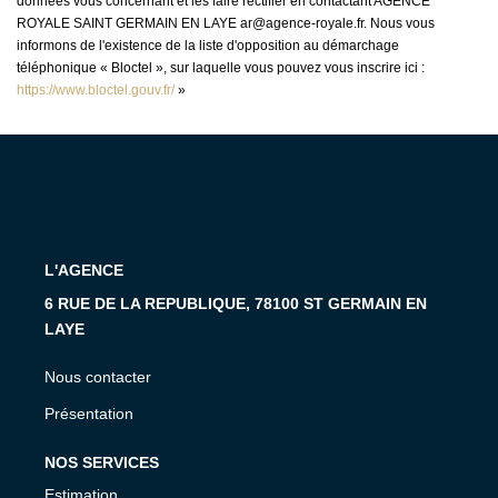
données vous concernant et les faire rectifier en contactant AGENCE
ROYALE SAINT GERMAIN EN LAYE ar@agence-royale.fr. Nous vous
informons de l'existence de la liste d'opposition au démarchage
téléphonique « Bloctel », sur laquelle vous pouvez vous inscrire ici :
https://www.bloctel.gouv.fr/
»
L'AGENCE
6 RUE DE LA REPUBLIQUE, 78100 ST GERMAIN EN
LAYE
Nous contacter
Présentation
NOS SERVICES
Estimation