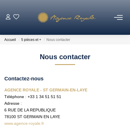
VENTES
Accueil
5 pièces et +
Nous contacter
BIENS VENDUS
Nous contacter
LOCATIONS
Contactez-nous
ESTIMATION
AGENCE ROYALE - ST GERMAIN-EN-LAYE
Téléphone :
+33 1 34 51 51 51
NOTRE AGENCE
Adresse :
6 RUE DE LA REPUBLIQUE
Qui Sommes-Nous ?
78100
ST GERMAIN EN LAYE
Notre Équipe
www.agence-royale.fr