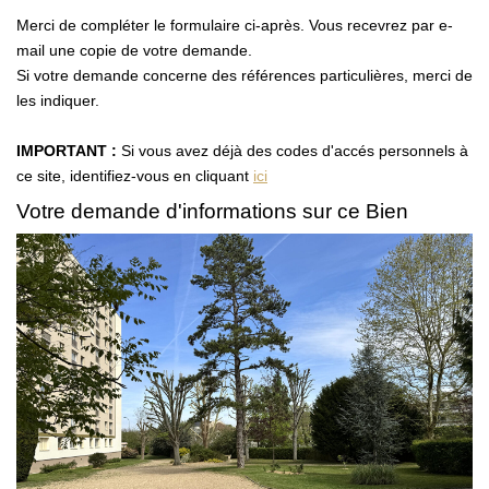
Vendre Avec AGENCE ROYALE
Merci de compléter le formulaire ci-après. Vous recevrez par e-
Nos Actualités
mail une copie de votre demande.
Si votre demande concerne des références particulières, merci de
Avis Clients
les indiquer.
IMPORTANT :
Si vous avez déjà des codes d'accés personnels à
CONTACT
ce site, identifiez-vous en cliquant
ici
EN
Votre demande d'informations sur ce Bien