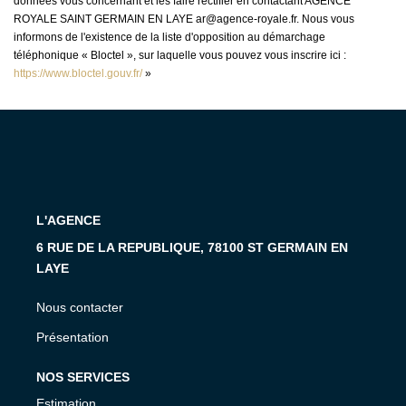
données vous concernant et les faire rectifier en contactant AGENCE
ROYALE SAINT GERMAIN EN LAYE ar@agence-royale.fr. Nous vous
informons de l'existence de la liste d'opposition au démarchage
téléphonique « Bloctel », sur laquelle vous pouvez vous inscrire ici :
https://www.bloctel.gouv.fr/
»
L'AGENCE
6 RUE DE LA REPUBLIQUE, 78100 ST GERMAIN EN
LAYE
Nous contacter
Présentation
NOS SERVICES
Estimation