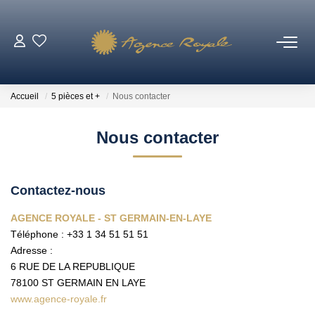
VENTES
Accueil
5 pièces et +
Nous contacter
BIENS VENDUS
Nous contacter
LOCATIONS
Contactez-nous
ESTIMATION
AGENCE ROYALE - ST GERMAIN-EN-LAYE
Téléphone :
+33 1 34 51 51 51
NOTRE AGENCE
Adresse :
6 RUE DE LA REPUBLIQUE
Qui Sommes-Nous ?
78100
ST GERMAIN EN LAYE
Notre Équipe
www.agence-royale.fr