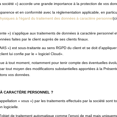
iété ») accorde une grande importance à la protection de vos donné
nce et en conformité avec la réglementation applicable, en particul
 physiques à l'égard du traitement des données à caractère personnel
(c
nte ») s'applique aux traitements de données à caractère personnel effe
nnées faites par le client auprès de ses clients finaux.
SAAS ») est sous-traitante au sens RGPD du client et se doit d'appliquer
client lui confie par le « logiciel Cloud».
ique à tout moment, notamment pour tenir compte des éventuelles évoluti
par tout moyen des modifications substantielles apportées à la Présen
aitons vos données.
 À CARACTÈRE PERSONNEL ?
pellation « vous ») par les traitements effectués par la société sont 
n logicielle.
 l'objet de traitement automatique comme l'envoi de mail mais uniqueme