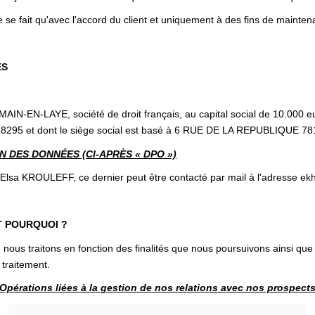
 se fait qu'avec l'accord du client et uniquement à des fins de mainten
ES
N-EN-LAYE, société de droit français, au capital social de 10.000 e
295 et dont le siège social est basé à 6 RUE DE LA REPUBLIQUE 7
 DES DONNÉES (CI-APRÈS « DPO »)
KROULEFF, ce dernier peut être contacté par mail à l'adresse ekh
T POURQUOI ?
nous traitons en fonction des finalités que nous poursuivons ainsi que
 traitement.
Opérations liées à la gestion de nos relations avec nos prospect