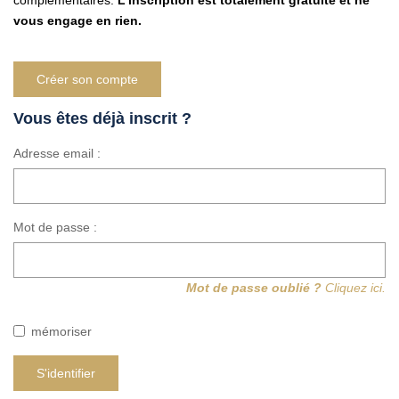
complémentaires.
L'inscription est totalement gratuite et ne
Vendre Avec AGENCE ROYALE
vous engage en rien.
Nos Actualités
Avis Clients
Créer son compte
Vous êtes déjà inscrit ?
CONTACT
Adresse email :
EN
Mot de passe :
Mot de passe oublié ?
Cliquez ici.
mémoriser
S'identifier