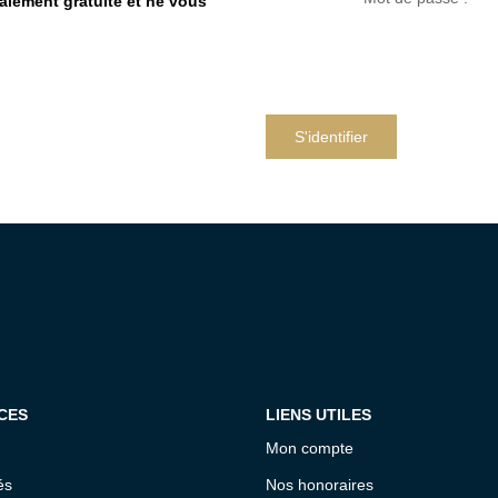
talement gratuite et ne vous
S'identifier
CES
LIENS UTILES
Mon compte
és
Nos honoraires