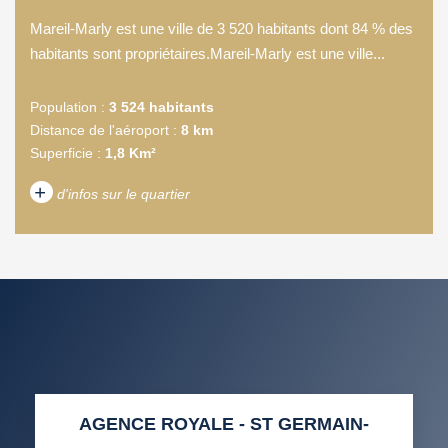
Mareil-Marly est une ville de 3 520 habitants dont 84 % des
habitants sont propriétaires.Mareil-Marly est une ville...
Population :
3 524 habitants
Distance de l'aéroport :
8 km
Superficie :
1,8 Km²
+
d'infos sur le quartier
DENSITÉ DE POPULATION
ENFANTS ET ADOLESCENTS
AGE MOYEN
REVENU MENSUEL PAR
MÉNAGE
TAUX DE PROPRIÉTAIRES
TAUX D'HABITATION
AGENCE ROYALE - ST GERMAIN-
TAXE FONCIÈRE
PART DES MÉNAGES SANS