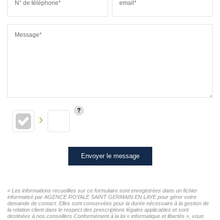
N° de téléphone*
email*
Message*
Envoyer le message
« Les informations recueillies sur ce formulaire sont enregistrées dans un fichier
informatisé par AGENCE ROYALE SAINT GERMAIN EN LAYE pour gérer votre
demande de contact. Elles sont conservées pour la durée nécessaire à la gestion de
la relation client dans le respect des prescriptions légales applicables et sont
destinées à nos conseillers Conformément à la loi « informatique et libertés », vous