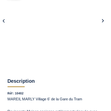
Vendre Avec AGENCE ROYALE
Nos Actualités
Avis Clients
CONTACT
EN
Description
Réf : 10402
MAREIL MARLY Village 6' de la Gare du Tram