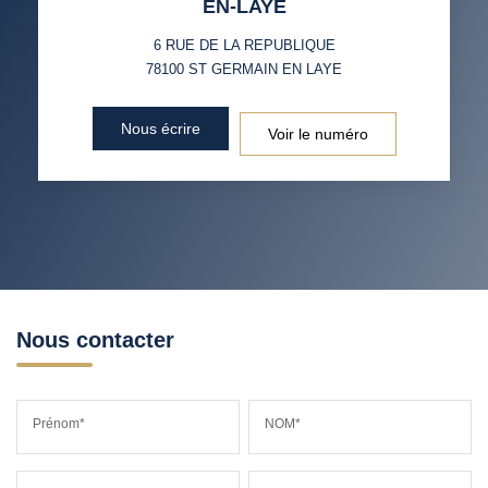
EN-LAYE
VOITURE
6 RUE DE LA REPUBLIQUE
DISTANCE DE L'AÉROPORT :
SUPERFICIE :
78100
ST GERMAIN EN LAYE
RÉSULTATS DES LYCÉES
ECOLES ET CRÈCHES
Nous écrire
Voir le numéro
RESTAURANTS ET CAFÉS
COMMERCES
MÉDECINS
Nous contacter
Prénom*
NOM*