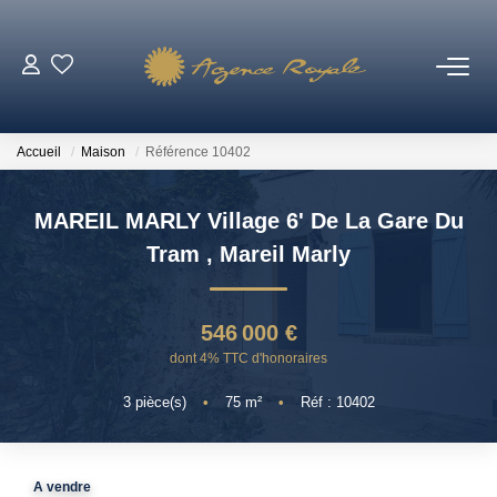
VENTES
Accueil
Maison
Référence 10402
BIENS VENDUS
MAREIL MARLY Village 6' De La Gare Du
LOCATIONS
Tram
,
Mareil Marly
ESTIMATION
546 000 €
dont 4% TTC d'honoraires
NOTRE AGENCE
3
pièce(s)
•
75
m²
•
Réf : 10402
Qui Sommes-Nous ?
Notre Équipe
A vendre