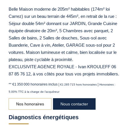
Belle Maison moderne de 205m² habitables (174m² loi
Carrez) sur un beau terrain de 445m², en retrait de la rue :
Séjour double 54m² donnant sur JARDIN, Grande Cuisine
équipée dinatoire de 20m², 5 Chambres avec parquet, 2
Salles de bains, 2 Salles de douches, Sous-sol avec
Buanderie, Cave à vin, Atelier, GARAGE sous-sol pour 2
voitures. Maison lumineuse et calme, bien localisée sur le
plateau, piste cyclable à proximité.
EXCLUSIVITE AGENCE ROYALE - Ivan KROULEFF 06
87 85 76 12, à vos côtés pour tous vos projets immobiliers.
** €1 350 000
honoraires inclus
|
|
€1 285 715
hors honoraires
Honoraires :
5.00% TTC à la charge de l'acquéreur
Nos honoraires
Nous contacter
Diagnostics énergétiques