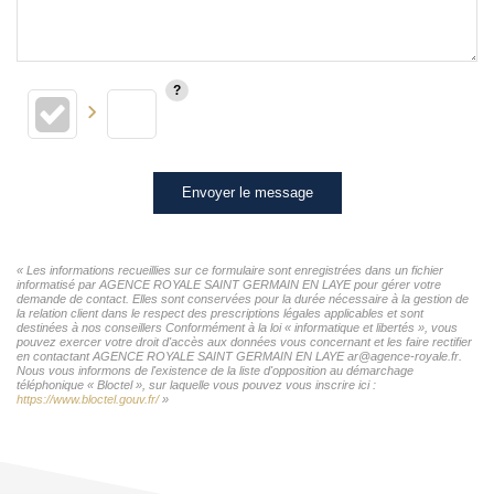
Envoyer le message
« Les informations recueillies sur ce formulaire sont enregistrées dans un fichier
informatisé par AGENCE ROYALE SAINT GERMAIN EN LAYE pour gérer votre
demande de contact. Elles sont conservées pour la durée nécessaire à la gestion de
la relation client dans le respect des prescriptions légales applicables et sont
destinées à nos conseillers Conformément à la loi « informatique et libertés », vous
pouvez exercer votre droit d'accès aux données vous concernant et les faire rectifier
en contactant AGENCE ROYALE SAINT GERMAIN EN LAYE ar@agence-royale.fr.
Nous vous informons de l'existence de la liste d'opposition au démarchage
téléphonique « Bloctel », sur laquelle vous pouvez vous inscrire ici :
https://www.bloctel.gouv.fr/
»