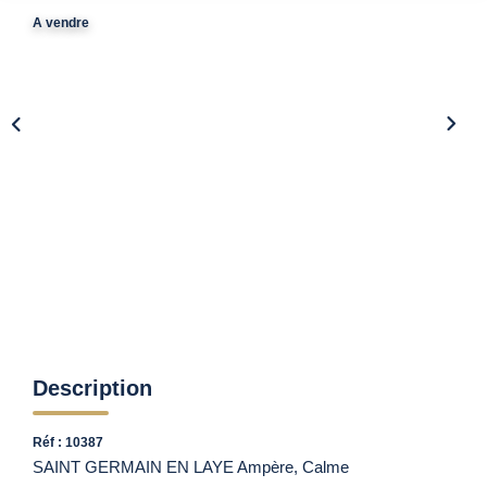
Vendre Avec AGENCE ROYALE
A vendre
Nos Actualités
Avis Clients
CONTACT
EN
Description
Réf : 10387
SAINT GERMAIN EN LAYE Ampère, Calme