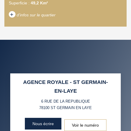
Superficie :
49,2 Km²
+
d'infos sur le quartier
DENSITÉ DE POPULATION
ENFANTS ET ADOLESCENTS
AGE MOYEN
REVENU MENSUEL PAR
MÉNAGE
TAUX DE PROPRIÉTAIRES
TAUX D'HABITATION
AGENCE ROYALE - ST GERMAIN-
TAXE FONCIÈRE
PART DES MÉNAGES SANS
EN-LAYE
VOITURE
6 RUE DE LA REPUBLIQUE
DISTANCE DE L'AÉROPORT :
SUPERFICIE :
78100
ST GERMAIN EN LAYE
RÉSULTATS DES LYCÉES
ECOLES ET CRÈCHES
Nous écrire
Voir le numéro