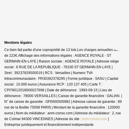
Mentions légales
Ce bien fait partie d'une copropriété de 13 lots.Les charges annuelles sont
de 223€.
Affichage des informations légales : AGENCE ROYALE - ST
GERMAIN-EN-LAYE | Raison sociale : AGENCE ROYALE | Adresse siège
social : 6 RUE DE LA REPUBLIQUE - 78100 ST GERMAIN EN LAYE |
Siret : 39237829500019 | RCS : Versailles | Numero TVA
Intracommunautaire : FR30392378295 | Forme juridique : SASU | Capital
social : 10.000 euros | Assurance RCP : 120 137 405 |
Carte T :
CPI78012018000027698 | Date de délivrance : 1993-09-15 | Lieu de
délivrance : 78000 VERSAILLES | Caisse de garantie financière : GALIAN. |
N° de caisse de garantie : GF0000500982 | Adresse caisse de garantie : 89
rue de la Boétie 75008 PARIS | Montant de la garantie financière : 120000
euros | Nom du médiateur : anm-conso.com | Adresse du médiateur : 2, rue
de Colmar 94300 VINCENNES | Adresse du site :
anm-conso.com
|
Entreprise juridiquement et financièrement indépendante