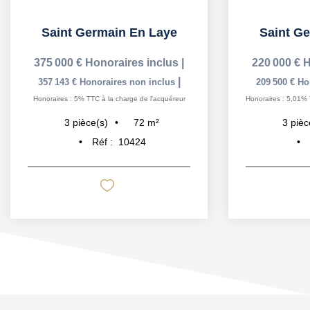
Saint Germain En Laye
Saint G
375 000 €
Honoraires inclus
|
220 000 €
H
|
357 143 €
Honoraires non inclus
209 500 €
Ho
Honoraires : 5% TTC à la charge de l'acquéreur
Honoraires : 5,01% 
72
m²
3
pièce(s)
3
pièc
Réf :
10424