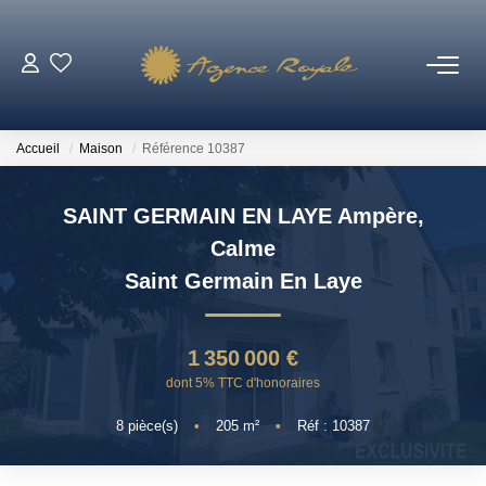
VENTES
Accueil
Maison
Référence 10387
BIENS VENDUS
SAINT GERMAIN EN LAYE Ampère,
LOCATIONS
Calme
Saint Germain En Laye
ESTIMATION
1 350 000 €
NOTRE AGENCE
dont 5% TTC d'honoraires
Qui Sommes-Nous ?
8
pièce(s)
•
205
m²
•
Réf : 10387
Notre Équipe