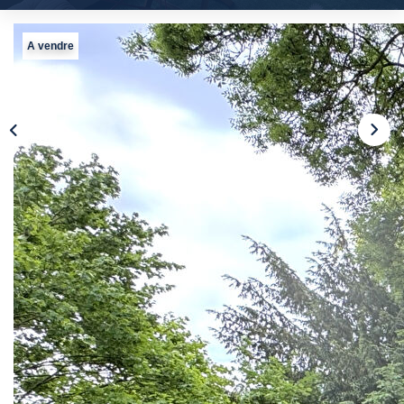
Nos Actualités
A vendre
Avis Clients
CONTACT
EN
Description
Réf : 10382