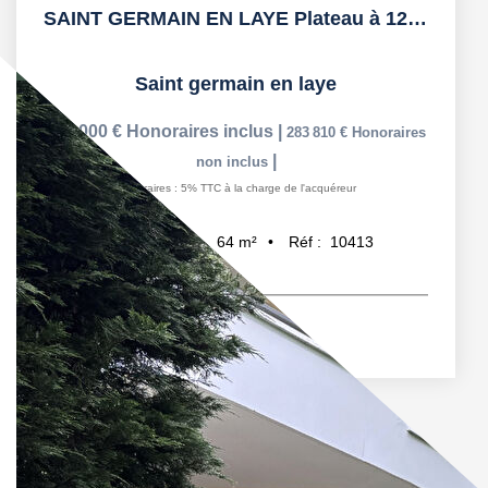
SAINT GERMAIN EN LAYE Plateau à 12' de la place du marché
Saint germain en laye
298 000 €
Honoraires inclus
|
283 810 €
Honoraires
|
non inclus
Honoraires : 5% TTC à la charge de l'acquéreur
64
m²
Réf :
10413
4
pièce(s)