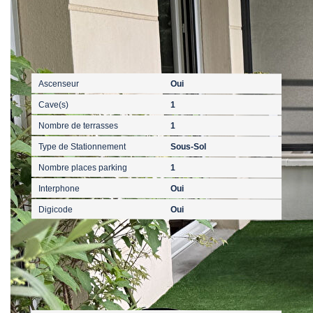
Autres
Ascenseur
Oui
Cave(s)
1
Nombre de terrasses
1
Type de Stationnement
Sous-Sol
Nombre places parking
1
Interphone
Oui
Digicode
Oui
Mandat