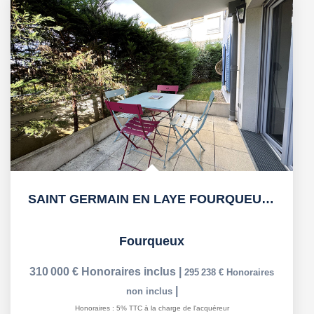
SAINT GERMAIN EN LAYE FOURQUEUX - Lycée International
Fourqueux
310 000 €
Honoraires inclus
|
295 238 €
Honoraires
|
non inclus
Honoraires : 5% TTC à la charge de l'acquéreur