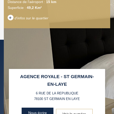
Distance de l'aéroport :
15 km
Superficie :
49,2 Km²
+
d'infos sur le quartier
DENSITÉ DE POPULATION
ENFANTS ET ADOLESCENTS
AGE MOYEN
REVENU MENSUEL PAR
MÉNAGE
TAUX DE PROPRIÉTAIRES
TAUX D'HABITATION
AGENCE ROYALE - ST GERMAIN-
TAXE FONCIÈRE
PART DES MÉNAGES SANS
EN-LAYE
VOITURE
6 RUE DE LA REPUBLIQUE
DISTANCE DE L'AÉROPORT :
SUPERFICIE :
78100
ST GERMAIN EN LAYE
RÉSULTATS DES LYCÉES
ECOLES ET CRÈCHES
Nous écrire
Voir le numéro