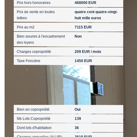
Prix hors honoraires
468000 EUR
Prix de vente en toutes
quatre cent quatre-vingt-
lettres
huit mille euros
Prix au m2
7115 EUR
Bien soumis à l'encadrement
Non
des loyers
Charges copropriété
209 EUR / mois
Taxe Foncière
1450 EUR
Copropriété
Bien en copropriété
Oui
Nb Lots Copropriété
139
Dont lots d'habitation
36
Charges annuelles (ALUR)
2510 EUR