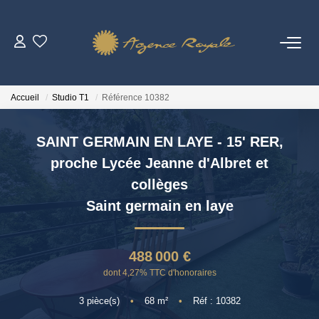
VENTES
Accueil
Studio T1
Référence 10382
BIENS VENDUS
SAINT GERMAIN EN LAYE - 15' RER,
LOCATIONS
proche Lycée Jeanne d'Albret et
collèges
ESTIMATION
Saint germain en laye
NOTRE AGENCE
488 000 €
Qui Sommes-Nous ?
dont 4,27% TTC d'honoraires
Notre Équipe
3
pièce(s)
•
68
m²
•
Réf : 10382
Vendre Avec AGENCE ROYALE