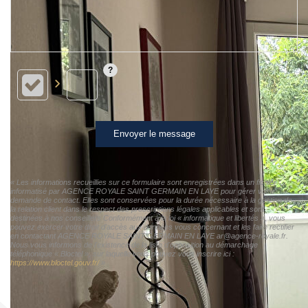
Envoyer le message
« Les informations recueillies sur ce formulaire sont enregistrées dans un fichier
informatisé par AGENCE ROYALE SAINT GERMAIN EN LAYE pour gérer votre
demande de contact. Elles sont conservées pour la durée nécessaire à la gestion de
la relation client dans le respect des prescriptions légales applicables et sont
destinées à nos conseillers Conformément à la loi « informatique et libertés », vous
pouvez exercer votre droit d'accès aux données vous concernant et les faire rectifier
en contactant AGENCE ROYALE SAINT GERMAIN EN LAYE ar@agence-royale.fr.
Nous vous informons de l'existence de la liste d'opposition au démarchage
téléphonique « Bloctel », sur laquelle vous pouvez vous inscrire ici :
https://www.bloctel.gouv.fr/
»