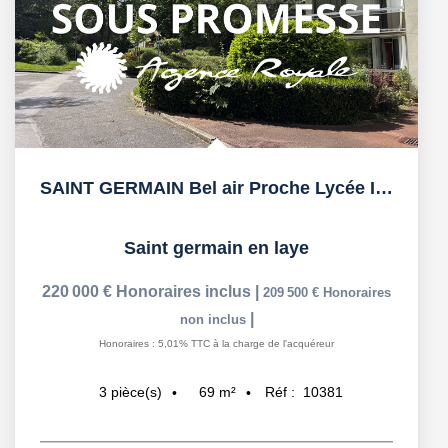
SAINT GERMAIN Bel air Proche Lycée International, TRAM à 3'
Saint germain en laye
220 000 €
Honoraires inclus
|
209 500 €
Honoraires
|
non inclus
Honoraires : 5,01% TTC à la charge de l'acquéreur
69
m²
Réf :
10381
3
pièce(s)