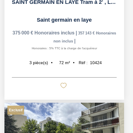
SAINT GERMAIN EN LAYE Tram à 2' , Lycée International et...
Saint germain en laye
375 000 €
Honoraires inclus
|
357 143 €
Honoraires
|
non inclus
Honoraires : 5% TTC à la charge de l'acquéreur
72
m²
Réf :
10424
3
pièce(s)
Exclusif