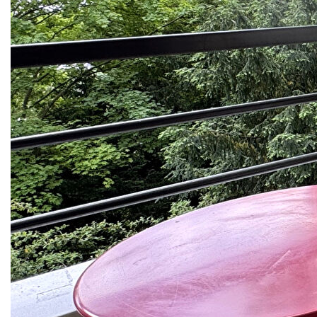
SAINT GERMAIN EN LAYE - 15' RER, proche Lycée
Jeanne d'Albret et collèges.
Dans Résidence de Standing de 2007 avec ASCENSEUR,
très bel Appartement de 68.58m² avec TERRASSE Sud
sans vis à vis & vue sur Parc : Entrée avec placards,
Séjour parqueté sur TERRASSE Sud, Cuisine équipée,
Buanderie, 2 Chambres parquetées sur BALCON-
TERRASSE, Salle de Bains, Cave, PARKING sous-sol.
Grand Parc accessible. Calme. Un deuxième parking sous
sol est en supplément du prix.
AGENCE ROYALE - Ivan KROULEFF 06 87 85 76 12, à
vos côtés pour tous vos projets immobiliers.
** €488 000
honoraires inclus
|
|
€468 000
hors honoraires
Honoraires : 4.27%
TTC à la charge de l'acquéreur
Nos honoraires
Nous contacter