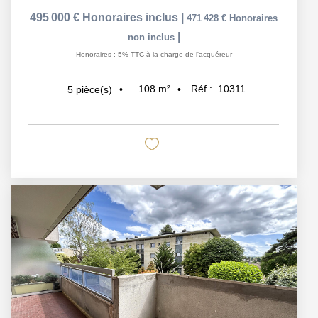
495 000 €
Honoraires inclus
|
471 428 €
Honoraires
|
non inclus
Honoraires : 5% TTC à la charge de l'acquéreur
108
m²
Réf :
10311
5
pièce(s)