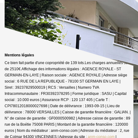
Mentions légales
Ce bien fait partie d'une copropriété de 139 lots.Les charges annuelles sont
de 2510€.
Affichage des informations légales : AGENCE ROYALE - ST
GERMAIN-EN-LAYE | Raison sociale : AGENCE ROYALE | Adresse siège
social : 6 RUE DE LA REPUBLIQUE - 78100 ST GERMAIN EN LAYE |
Siret : 39237829500019 | RCS : Versailles | Numero TVA
Intracommunautaire : FR30392378295 | Forme juridique : SASU | Capital
social : 10.000 euros | Assurance RCP : 120 137 405 |
Carte T :
CPI78012018000027698 | Date de délivrance : 1993-09-15 | Lieu de
délivrance : 78000 VERSAILLES | Caisse de garantie financière : GALIAN. |
N° de caisse de garantie : GF0000500982 | Adresse caisse de garantie : 89
rue de la Boétie 75008 PARIS | Montant de la garantie financière : 120000
euros | Nom du médiateur : anm-conso.com | Adresse du médiateur : 2, rue
de Colmar 94300 VINCENNES | Adresse du site :
anm-conso.com
|