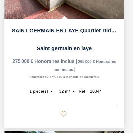
SAINT GERMAIN EN LAYE Quartier Diderot
Saint germain en laye
275 000 €
Honoraires inclus
|
265 000 €
Honoraires
|
non inclus
Honoraires : 3,77% TTC à la charge de l'acquéreur
32
m²
Réf :
10344
1
pièce(s)