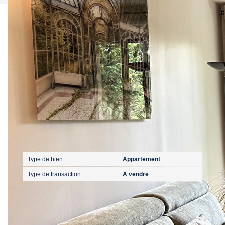
Ce bien est soumis à un diagnostic ERP (État
des Risques et Pollutions). Pour en savoir plus,
rendez-vous sur
https://www.georisques.gouv.fr/
Caractéristiques détaillées
Général
Type de bien
Appartement
Type de transaction
A vendre