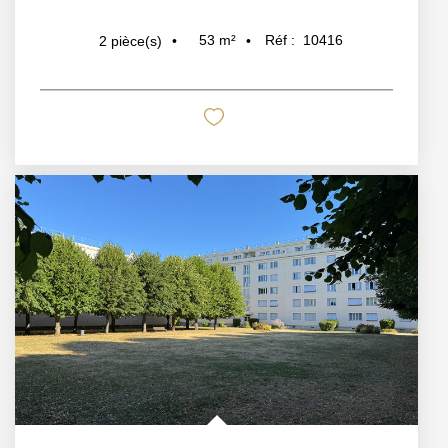
53
m²
Réf :
10416
2
pièce(s)