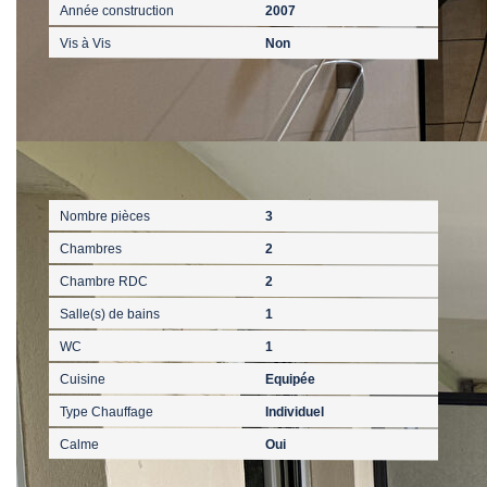
Année construction
2007
Vis à Vis
Non
Intérieur
Nombre pièces
3
Chambres
2
Chambre RDC
2
Salle(s) de bains
1
WC
1
Cuisine
Equipée
Type Chauffage
Individuel
Calme
Oui