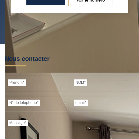
RESTAURANTS ET CAFÉS
COMMERCES
MÉDECINS
Nous contacter
Prénom*
NOM*
N° de téléphone*
email*
Message*