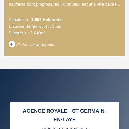
habitants sont propriétaires.Fourqueux est une ville calme...
Population :
3 996 habitants
Distance de l'aéroport :
9 km
Superficie :
3,6 Km²
+
d'infos sur le quartier
DENSITÉ DE POPULATION
ENFANTS ET ADOLESCENTS
AGE MOYEN
REVENU MENSUEL PAR
MÉNAGE
TAUX DE PROPRIÉTAIRES
TAUX D'HABITATION
AGENCE ROYALE - ST GERMAIN-
TAXE FONCIÈRE
PART DES MÉNAGES SANS
EN-LAYE
VOITURE