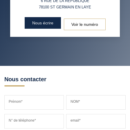
6 RUE DE LA REPUBLIQUE
DISTANCE DE L'AÉROPORT :
SUPERFICIE :
78100
ST GERMAIN EN LAYE
RÉSULTATS DES LYCÉES
ECOLES ET CRÈCHES
Nous écrire
Voir le numéro
RESTAURANTS ET CAFÉS
COMMERCES
MÉDECINS
Nous contacter
Prénom*
NOM*
N° de téléphone*
email*