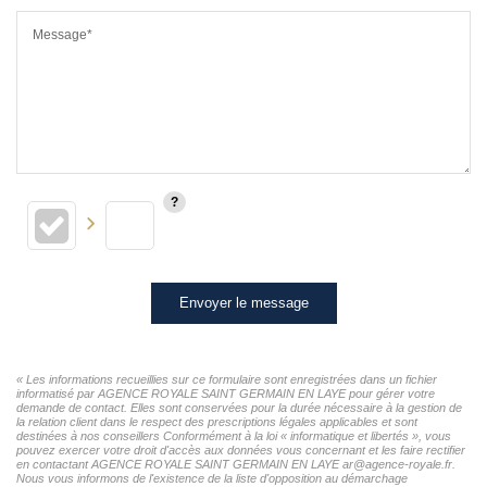
Message*
Envoyer le message
« Les informations recueillies sur ce formulaire sont enregistrées dans un fichier
informatisé par AGENCE ROYALE SAINT GERMAIN EN LAYE pour gérer votre
demande de contact. Elles sont conservées pour la durée nécessaire à la gestion de
la relation client dans le respect des prescriptions légales applicables et sont
destinées à nos conseillers Conformément à la loi « informatique et libertés », vous
pouvez exercer votre droit d'accès aux données vous concernant et les faire rectifier
en contactant AGENCE ROYALE SAINT GERMAIN EN LAYE ar@agence-royale.fr.
Nous vous informons de l'existence de la liste d'opposition au démarchage