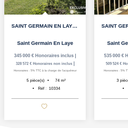
SAINT GERMAIN EN LAYE 15' RER, Bus sur place pour le RER
Saint Germain En Laye
Saint G
345 000 €
Honoraires inclus
|
535 000 €
H
|
328 572 €
Honoraires non inclus
509 524 €
Ho
Honoraires : 5% TTC à la charge de l'acquéreur
Honoraires : 5% T
74
m²
5
pièce(s)
3
pièc
Réf :
10334