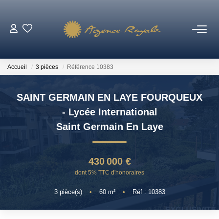
VENTES
Accueil
3 pièces
Référence 10383
BIENS VENDUS
SAINT GERMAIN EN LAYE FOURQUEUX
LOCATIONS
- Lycée International
Saint Germain En Laye
ESTIMATION
430 000 €
NOTRE AGENCE
dont 5% TTC d'honoraires
Qui Sommes-Nous ?
3
pièce(s)
•
60
m²
•
Réf : 10383
Notre Équipe