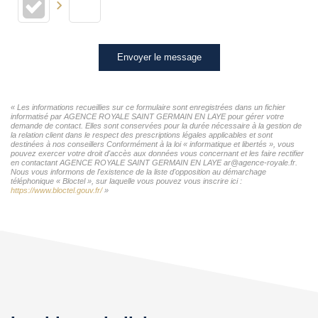
Envoyer le message
« Les informations recueillies sur ce formulaire sont enregistrées dans un fichier
informatisé par AGENCE ROYALE SAINT GERMAIN EN LAYE pour gérer votre
demande de contact. Elles sont conservées pour la durée nécessaire à la gestion de
la relation client dans le respect des prescriptions légales applicables et sont
destinées à nos conseillers Conformément à la loi « informatique et libertés », vous
pouvez exercer votre droit d'accès aux données vous concernant et les faire rectifier
en contactant AGENCE ROYALE SAINT GERMAIN EN LAYE ar@agence-royale.fr.
Nous vous informons de l'existence de la liste d'opposition au démarchage
téléphonique « Bloctel », sur laquelle vous pouvez vous inscrire ici :
https://www.bloctel.gouv.fr/
»