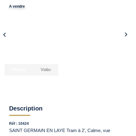
Vendre Avec AGENCE ROYALE
A vendre
Nos Actualités
Avis Clients
CONTACT
EN
Photos
Vidéo
Description
Réf : 10424
SAINT GERMAIN EN LAYE Tram à 2', Calme, vue