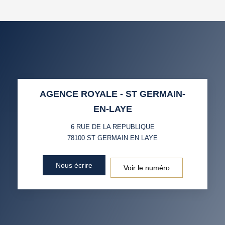
DENSITÉ DE POPULATION
ENFANTS ET ADOLESCENTS
AGE MOYEN
REVENU MENSUEL PAR
MÉNAGE
TAUX DE PROPRIÉTAIRES
TAUX D'HABITATION
AGENCE ROYALE - ST GERMAIN-
TAXE FONCIÈRE
PART DES MÉNAGES SANS
EN-LAYE
VOITURE
6 RUE DE LA REPUBLIQUE
DISTANCE DE L'AÉROPORT :
SUPERFICIE :
78100
ST GERMAIN EN LAYE
RÉSULTATS DES LYCÉES
ECOLES ET CRÈCHES
Nous écrire
Voir le numéro
RESTAURANTS ET CAFÉS
COMMERCES
MÉDECINS