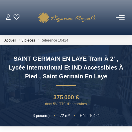
VENTES
Accueil
3 pièces
Référence 10424
BIENS VENDUS
SAINT GERMAIN EN LAYE Tram À 2' ,
LOCATIONS
Lycée International Et IND Accessibles À
Pied
,
Saint Germain En Laye
ESTIMATION
375 000 €
NOTRE AGENCE
dont 5% TTC d'honoraires
Qui Sommes-Nous ?
3
pièce(s)
•
72
m²
•
Réf : 10424
Notre Équipe