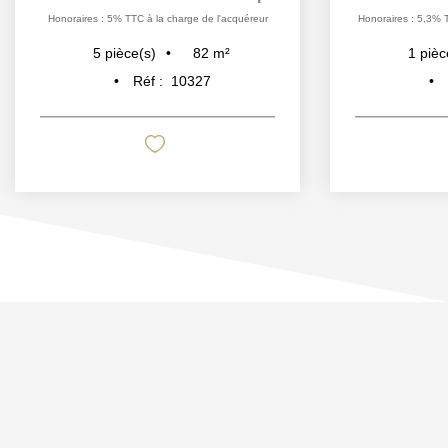
Honoraires : 5% TTC à la charge de l'acquéreur
Honoraires : 5,3% 
82
m²
5
pièce(s)
1
pièc
Réf :
10327