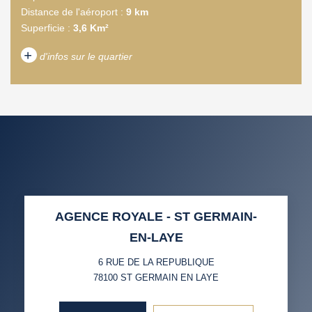
Distance de l'aéroport :
9 km
Superficie :
3,6 Km²
+
d'infos sur le quartier
DENSITÉ DE POPULATION
ENFANTS ET ADOLESCENTS
AGE MOYEN
REVENU MENSUEL PAR
MÉNAGE
TAUX DE PROPRIÉTAIRES
TAUX D'HABITATION
AGENCE ROYALE - ST GERMAIN-
TAXE FONCIÈRE
PART DES MÉNAGES SANS
EN-LAYE
VOITURE
6 RUE DE LA REPUBLIQUE
DISTANCE DE L'AÉROPORT :
SUPERFICIE :
78100
ST GERMAIN EN LAYE
RÉSULTATS DES LYCÉES
ECOLES ET CRÈCHES