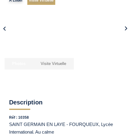
A Louer
Visite Virtuelle
Vendre Avec AGENCE ROYALE
Nos Actualités
Avis Clients
CONTACT
EN
Photos
Visite Virtuelle
Description
Réf : 10358
SAINT GERMAIN EN LAYE - FOURQUEUX, Lycée
International. Au calme