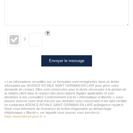
Envoyer le message
« Les informations recueillies sur ce formulaire sont enregistrées dans un fichier
informatisé par AGENCE ROYALE SAINT GERMAIN EN LAYE pour gérer votre
demande de contact. Elles sont conservées pour la durée nécessaire à la gestion de
la relation client dans le respect des prescriptions légales applicables et sont
destinées à nos conseillers Conformément à la loi « informatique et libertés », vous
pouvez exercer votre droit d'accès aux données vous concernant et les faire rectifier
en contactant AGENCE ROYALE SAINT GERMAIN EN LAYE ar@agence-royale.fr.
Nous vous informons de l'existence de la liste d'opposition au démarchage
téléphonique « Bloctel », sur laquelle vous pouvez vous inscrire ici :
https://www.bloctel.gouv.fr/
»