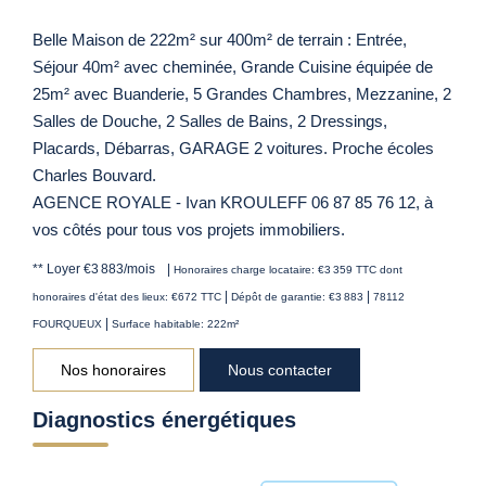
Belle Maison de 222m² sur 400m² de terrain : Entrée,
Séjour 40m² avec cheminée, Grande Cuisine équipée de
25m² avec Buanderie, 5 Grandes Chambres, Mezzanine, 2
Salles de Douche, 2 Salles de Bains, 2 Dressings,
Placards, Débarras, GARAGE 2 voitures. Proche écoles
Charles Bouvard.
AGENCE ROYALE - Ivan KROULEFF 06 87 85 76 12, à
vos côtés pour tous vos projets immobiliers.
**
Loyer €3 883/mois
|
Honoraires charge locataire: €3 359 TTC
dont
|
|
honoraires d'état des lieux: €672 TTC
Dépôt de garantie: €3 883
78112
|
FOURQUEUX
Surface habitable: 222m²
Nos honoraires
Nous contacter
Diagnostics énergétiques