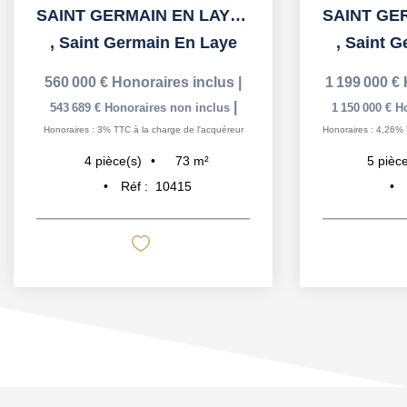
SAINT GERMAIN EN LAYE 3' de la place du Marché
,
Saint Germain En Laye
,
Saint G
560 000 €
Honoraires inclus
|
1 199 000 €
|
543 689 €
Honoraires non inclus
1 150 000 €
H
Honoraires : 3% TTC à la charge de l'acquéreur
Honoraires : 4,26% 
73
m²
4
pièce(s)
5
pièce
Réf :
10415