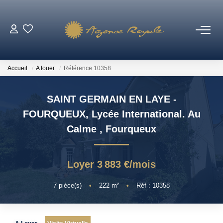
VENTES
Accueil
A louer
Référence 10358
BIENS VENDUS
SAINT GERMAIN EN LAYE -
LOCATIONS
FOURQUEUX, Lycée International. Au
Calme
,
Fourqueux
ESTIMATION
Loyer 3 883 €/mois
NOTRE AGENCE
7
pièce(s)
•
222
m²
•
Réf : 10358
Qui Sommes-Nous ?
Notre Équipe