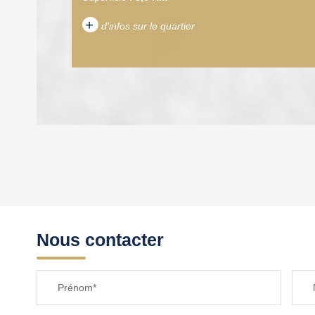
+
d'infos sur le quartier
DENSITÉ DE POPULATION
REVENU MENSUEL PAR MÉNAGE
Nous contacter
TAXE FONCIÈRE
Prénom*
SUPERFICIE :