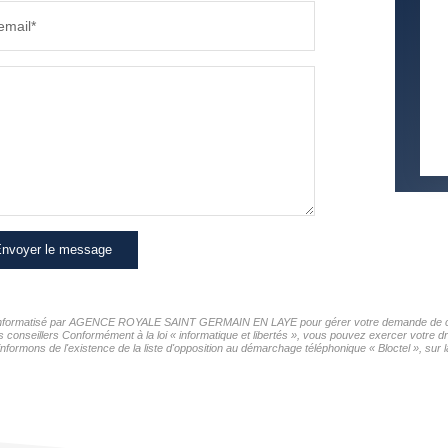
email*
COMMERCES
MÉDEC
nvoyer le message
hier informatisé par AGENCE ROYALE SAINT GERMAIN EN LAYE pour gérer votre demande de cont
os conseillers Conformément à la loi « informatique et libertés », vous pouvez exercer votre d
de l'existence de la liste d'opposition au démarchage téléphonique « Bloctel », sur laq