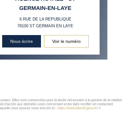
GERMAIN-EN-LAYE
INS
6 RUE DE LA REPUBLIQUE
78100
ST GERMAIN EN LAYE
Nous écrire
Voir le numéro
act. Elles sont conservées pour la durée nécessaire à la gestion de la relation
roit d'accès aux données vous concernant et les faire rectifier en contactant
uelle vous pouvez vous inscrire ici :
https://www.bloctel.gouv.fr/
»