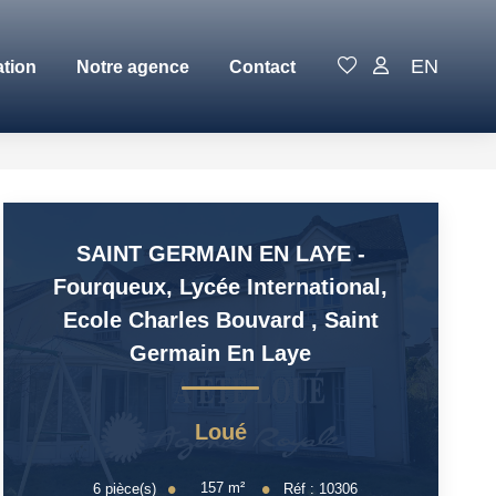
EN
ation
Notre agence
Contact
SAINT GERMAIN EN LAYE -
Fourqueux, Lycée International,
Ecole Charles Bouvard
,
Saint
Germain En Laye
Loué
157
m²
6
pièce(s)
Réf :
10306