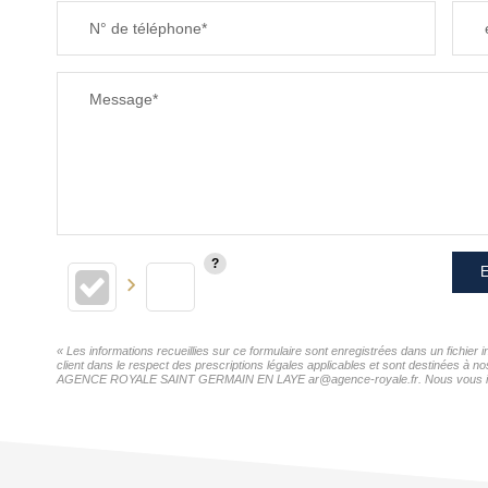
N° de téléphone*
RESTAURANTS ET CAFÉS
Message*
E
« Les informations recueillies sur ce formulaire sont enregistrées dans un fic
client dans le respect des prescriptions légales applicables et sont destinées à n
AGENCE ROYALE SAINT GERMAIN EN LAYE ar@agence-royale.fr. Nous vous informons 