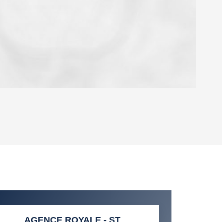
OYEN
'HABITATION
CE DE L'AÉROPORT :
 ET CRÈCHES
AGENCE ROYALE - ST