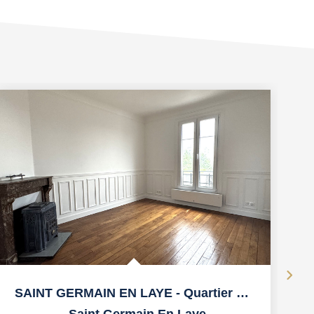
Ex
SAINT GERMAIN EN LAYE - Quartier Pereire 3mn Tram