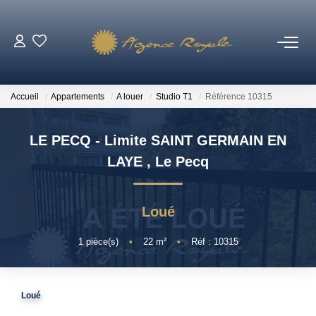
VENTES
Accueil
Appartements
A louer
Studio T1
Référence 10315
BIENS VENDUS
LE PECQ - Limite SAINT GERMAIN EN
LOCATIONS
LAYE
,
Le Pecq
ESTIMATION
Loué
NOTRE AGENCE
1
pièce(s)
•
22
m²
•
Réf : 10315
Qui Sommes-Nous ?
Loué
Notre Équipe