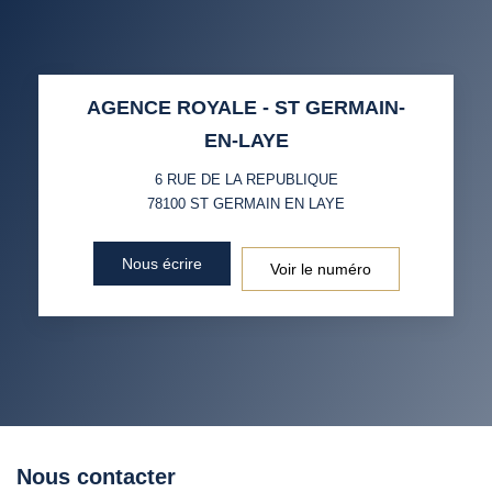
MÉNAGE
TAUX DE PROPRIÉTAIRES
TAUX D'HABITATION
AGENCE ROYALE - ST GERMAIN-
TAXE FONCIÈRE
PART DES MÉNAGES SANS
EN-LAYE
VOITURE
6 RUE DE LA REPUBLIQUE
DISTANCE DE L'AÉROPORT :
SUPERFICIE :
78100
ST GERMAIN EN LAYE
RÉSULTATS DES LYCÉES
ECOLES ET CRÈCHES
Nous écrire
Voir le numéro
RESTAURANTS ET CAFÉS
COMMERCES
MÉDECINS
Nous contacter