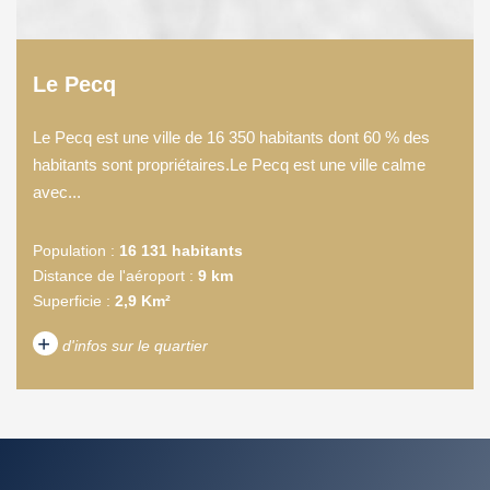
Le Pecq
Le Pecq est une ville de 16 350 habitants dont 60 % des
habitants sont propriétaires.Le Pecq est une ville calme
avec...
Population :
16 131 habitants
Distance de l'aéroport :
9 km
Superficie :
2,9 Km²
+
d'infos sur le quartier
DENSITÉ DE POPULATION
ENFANTS ET ADOLESCENTS
AGE MOYEN
REVENU MENSUEL PAR