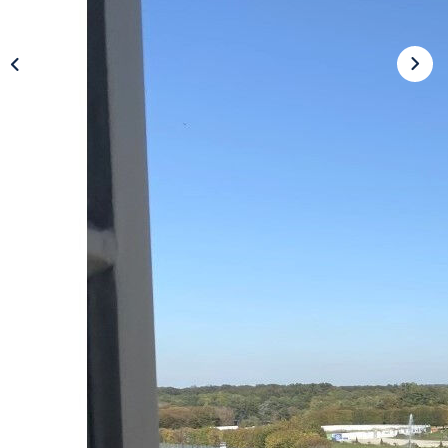
Nos Actualités
Avis Clients
CONTACT
EN
Description
Réf : 9183
Dans immeuble ancien de qualité, Appartement de
100,26m², Séjour (parquet) avec vue imprenable sur le
château, Cuisine aménagée, Salle à Manger avec parquet,