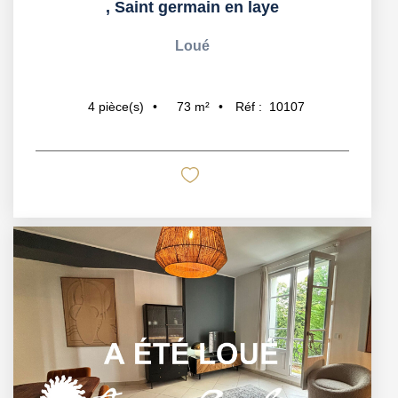
,
Saint germain en laye
Loué
73
m²
Réf :
10107
4
pièce(s)