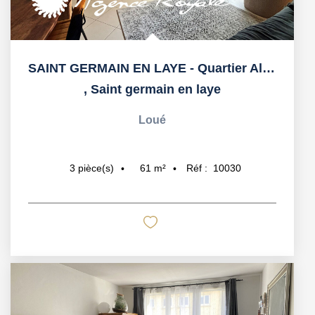
SAINT GERMAIN EN LAYE - Quartier Alsace 12' du RER
,
Saint germain en laye
Loué
61
m²
Réf :
10030
3
pièce(s)