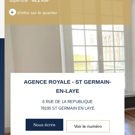
Superficie :
49,2 Km²
+
d'infos sur le quartier
DENSITÉ DE POPULATION
ENFANTS ET ADOLESCENTS
AGE MOYEN
REVENU MENSUEL PAR
MÉNAGE
TAUX DE PROPRIÉTAIRES
TAUX D'HABITATION
AGENCE ROYALE - ST GERMAIN-
TAXE FONCIÈRE
PART DES MÉNAGES SANS
EN-LAYE
VOITURE
6 RUE DE LA REPUBLIQUE
DISTANCE DE L'AÉROPORT :
SUPERFICIE :
78100
ST GERMAIN EN LAYE
RÉSULTATS DES LYCÉES
ECOLES ET CRÈCHES
Nous écrire
Voir le numéro
RESTAURANTS ET CAFÉS
COMMERCES