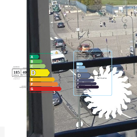
2 Chambres avec parquet et placards, Salle de Bains, Salle
de Douche.
Nos honoraires
Nous contacter
Diagnostics énergétiques
Montant estimé des dépenses annuelles d'énergie pour un
usage standard entre 1550€ et 2140€. Pour la date de
référence 20/10/2021.