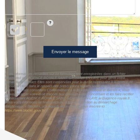
Envoyer le message
« Les informations recueillies sur ce formulaire sont enregistrées dans un fichier
informatisé par AGENCE ROYALE SAINT GERMAIN EN LAYE pour gérer votre
demande de contact. Elles sont conservées pour la durée nécessaire à la gestion de
la relation client dans le respect des prescriptions légales applicables et sont
destinées à nos conseillers Conformément à la loi « informatique et libertés », vous
pouvez exercer votre droit d'accès aux données vous concernant et les faire rectifier
en contactant AGENCE ROYALE SAINT GERMAIN EN LAYE ar@agence-royale.fr.
Nous vous informons de l'existence de la liste d'opposition au démarchage
téléphonique « Bloctel », sur laquelle vous pouvez vous inscrire ici :
https://www.bloctel.gouv.fr/
»