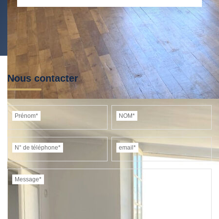
MÉDECINS
Nous contacter
Prénom*
NOM*
N° de téléphone*
email*
Message*