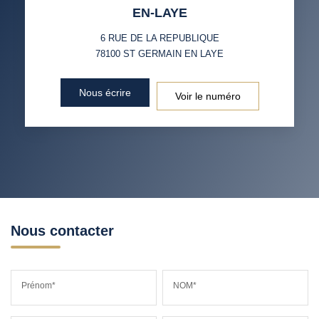
EN-LAYE
VOITURE
6 RUE DE LA REPUBLIQUE
DISTANCE DE L'AÉROPORT :
SUPERFICIE :
78100
ST GERMAIN EN LAYE
RÉSULTATS DES LYCÉES
ECOLES ET CRÈCHES
Nous écrire
Voir le numéro
RESTAURANTS ET CAFÉS
COMMERCES
MÉDECINS
Nous contacter
Prénom*
NOM*