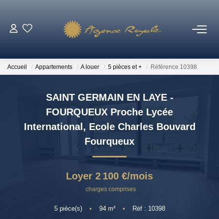
VENTES
Accueil
Appartements
A louer
5 pièces et +
Référence 10398
BIENS VENDUS
SAINT GERMAIN EN LAYE -
LOCATIONS
FOURQUEUX Proche Lycée
International, Ecole Charles Bouvard
ESTIMATION
Fourqueux
NOTRE AGENCE
Loyer 2 100 €/mois
charges comprises
Qui Sommes-Nous ?
Notre Équipe
5
pièce(s)
•
94
m²
•
Réf : 10398