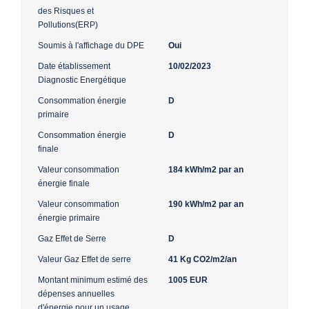
des Risques et
Pollutions(ERP)
Soumis à l'affichage du DPE
Oui
Date établissement
10/02/2023
Diagnostic Energétique
Consommation énergie
D
primaire
Consommation énergie
D
finale
Valeur consommation
184 kWh/m2 par an
énergie finale
Valeur consommation
190 kWh/m2 par an
énergie primaire
Gaz Effet de Serre
D
Valeur Gaz Effet de serre
41 Kg CO2/m2/an
Montant minimum estimé des
1005 EUR
dépenses annuelles
d'énergie pour un usage