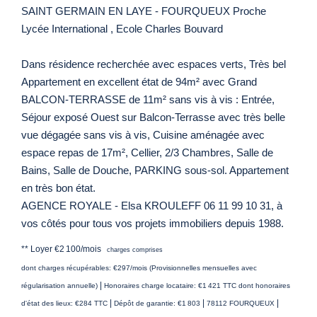
SAINT GERMAIN EN LAYE - FOURQUEUX Proche
Lycée International , Ecole Charles Bouvard
Dans résidence recherchée avec espaces verts, Très bel
Appartement en excellent état de 94m² avec Grand
BALCON-TERRASSE de 11m² sans vis à vis : Entrée,
Séjour exposé Ouest sur Balcon-Terrasse avec très belle
vue dégagée sans vis à vis, Cuisine aménagée avec
espace repas de 17m², Cellier, 2/3 Chambres, Salle de
Bains, Salle de Douche, PARKING sous-sol. Appartement
en très bon état.
AGENCE ROYALE - Elsa KROULEFF 06 11 99 10 31, à
vos côtés pour tous vos projets immobiliers depuis 1988.
**
Loyer €2 100/mois
charges comprises
dont charges récupérables: €297/mois (Provisionnelles mensuelles avec
|
régularisation annuelle)
Honoraires charge locataire: €1 421 TTC
dont honoraires
|
|
|
d'état des lieux: €284 TTC
Dépôt de garantie: €1 803
78112 FOURQUEUX