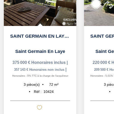
SAINT GERMAIN EN LAYE Tram à 2' , Lycée International et...
Saint Germain En Laye
Saint G
375 000 €
Honoraires inclus
|
220 000 €
H
|
357 143 €
Honoraires non inclus
209 500 €
Ho
Honoraires : 5% TTC à la charge de l'acquéreur
Honoraires : 5,01% 
72
m²
3
pièce(s)
3
pièc
Réf :
10424