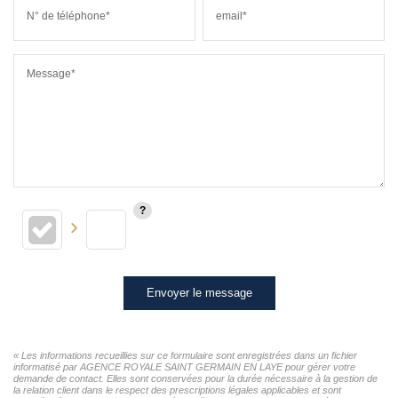
N° de téléphone*
email*
Message*
Envoyer le message
« Les informations recueillies sur ce formulaire sont enregistrées dans un fichier
informatisé par AGENCE ROYALE SAINT GERMAIN EN LAYE pour gérer votre
demande de contact. Elles sont conservées pour la durée nécessaire à la gestion de
la relation client dans le respect des prescriptions légales applicables et sont