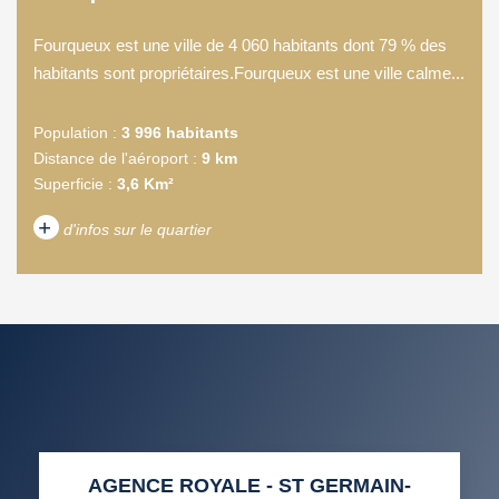
Fourqueux est une ville de 4 060 habitants dont 79 % des
habitants sont propriétaires.Fourqueux est une ville calme...
Population :
3 996 habitants
Distance de l'aéroport :
9 km
Superficie :
3,6 Km²
+
d'infos sur le quartier
DENSITÉ DE POPULATION
ENFANTS ET ADOLESCENTS
AGE MOYEN
REVENU MENSUEL PAR
MÉNAGE
TAUX DE PROPRIÉTAIRES
TAUX D'HABITATION
AGENCE ROYALE - ST GERMAIN-
TAXE FONCIÈRE
PART DES MÉNAGES SANS