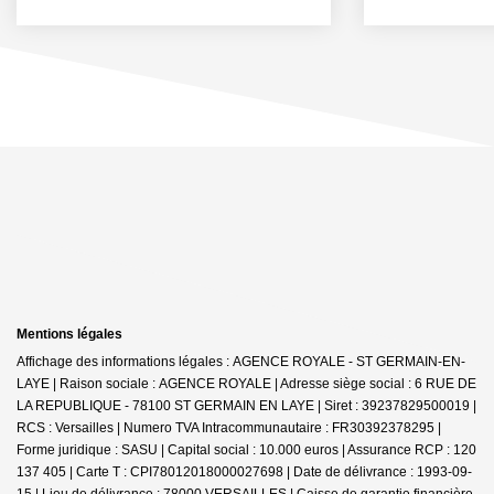
Mentions légales
Affichage des informations légales : AGENCE ROYALE - ST GERMAIN-EN-
LAYE | Raison sociale : AGENCE ROYALE | Adresse siège social : 6 RUE DE
LA REPUBLIQUE - 78100 ST GERMAIN EN LAYE | Siret : 39237829500019 |
RCS : Versailles | Numero TVA Intracommunautaire : FR30392378295 |
Forme juridique : SASU | Capital social : 10.000 euros | Assurance RCP : 120
137 405 |
Carte T : CPI78012018000027698 | Date de délivrance : 1993-09-
15 | Lieu de délivrance : 78000 VERSAILLES | Caisse de garantie financière