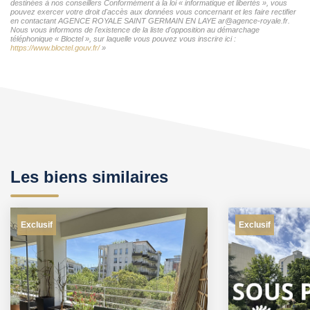
destinées à nos conseillers Conformément à la loi « informatique et libertés », vous
pouvez exercer votre droit d'accès aux données vous concernant et les faire rectifier
en contactant AGENCE ROYALE SAINT GERMAIN EN LAYE ar@agence-royale.fr.
Nous vous informons de l'existence de la liste d'opposition au démarchage
téléphonique « Bloctel », sur laquelle vous pouvez vous inscrire ici :
https://www.bloctel.gouv.fr/
»
Les biens similaires
Exclusif
Exclusif