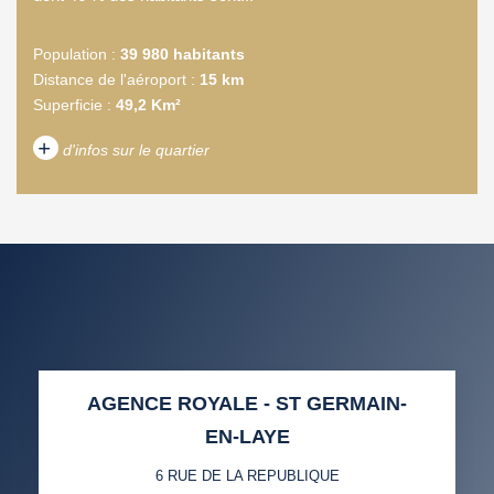
Population :
39 980 habitants
Distance de l'aéroport :
15 km
Superficie :
49,2 Km²
+
d'infos sur le quartier
DENSITÉ DE POPULATION
ENFANTS ET ADOLESCENTS
AGE MOYEN
REVENU MENSUEL PAR
MÉNAGE
TAUX DE PROPRIÉTAIRES
TAUX D'HABITATION
AGENCE ROYALE - ST GERMAIN-
TAXE FONCIÈRE
PART DES MÉNAGES SANS
EN-LAYE
VOITURE
6 RUE DE LA REPUBLIQUE
DISTANCE DE L'AÉROPORT :
SUPERFICIE :