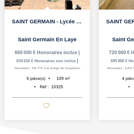
SAINT GERMAIN - Lycée International à 2' à pied, TRAM
SAINT GERMAIN EN LAYE Quartier Pereire 15' RER
ain En Laye
Saint Germain En Laye
raires inclus
|
720 000 €
Honoraires inclus
|
|
|
ires non inclus
695 000 €
Honoraires non inclus
a charge de l'acquéreur
Honoraires : 3,6% TTC à la charge de l'acquéreur
109
m²
94
m²
4
pièce(s)
:
10325
Réf :
10297