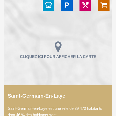
Saint-Germain-En-Laye
Saint-Germain-en-Laye est une ville de 39 470 habitants
dont 46 % des habitants sont...