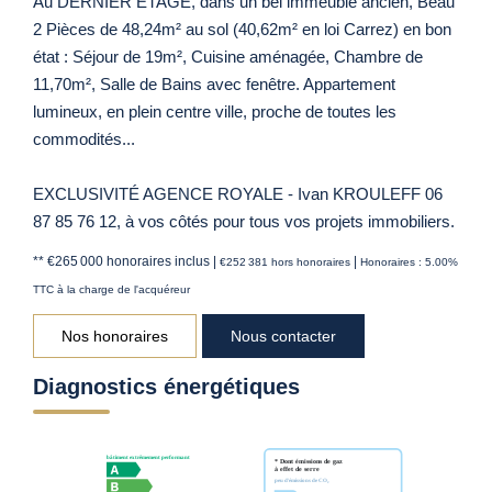
Au DERNIER ETAGE, dans un bel immeuble ancien, Beau
2 Pièces de 48,24m² au sol (40,62m² en loi Carrez) en bon
état : Séjour de 19m², Cuisine aménagée, Chambre de
11,70m², Salle de Bains avec fenêtre. Appartement
lumineux, en plein centre ville, proche de toutes les
commodités...
EXCLUSIVITÉ AGENCE ROYALE - Ivan KROULEFF 06
87 85 76 12, à vos côtés pour tous vos projets immobiliers.
** €265 000
honoraires inclus
|
|
€252 381
hors honoraires
Honoraires : 5.00%
TTC à la charge de l'acquéreur
Nos honoraires
Nous contacter
Diagnostics énergétiques