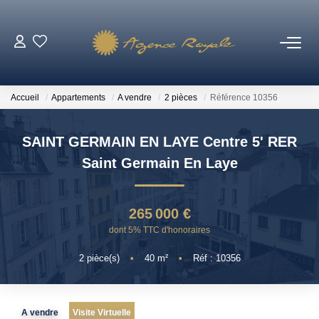
VENTES
Accueil
Appartements
A vendre
2 pièces
Référence 10356
BIENS VENDUS
SAINT GERMAIN EN LAYE Centre 5' RER
LOCATIONS
Saint Germain En Laye
ESTIMATION
265 000 €
dont 5% TTC d'honoraires
NOTRE AGENCE
2
pièce(s)
•
40
m²
•
Réf : 10356
Qui Sommes-Nous ?
Notre Équipe
A vendre
Visite Virtuelle