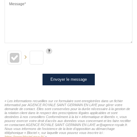
Message*
Envoyer le message
« Les informations recueillies sur ce formulaire sont enregistrées dans un fichier
informatisé par AGENCE ROYALE SAINT GERMAIN EN LAYE pour gérer votre
demande de contact. Elles sont conservées pour la durée nécessaire à la gestion de
la relation client dans le respect des prescriptions légales applicables et sont
destinées à nos conseillers Conformément à la loi « informatique et libertés », vous
pouvez exercer votre droit d'accès aux données vous concernant et les faire rectifier
en contactant AGENCE ROYALE SAINT GERMAIN EN LAYE ar@agence-royale.fr.
Nous vous informons de l'existence de la liste d'opposition au démarchage
téléphonique « Bloctel », sur laquelle vous pouvez vous inscrire ici :
https://www.bloctel.gouv.fr/
»