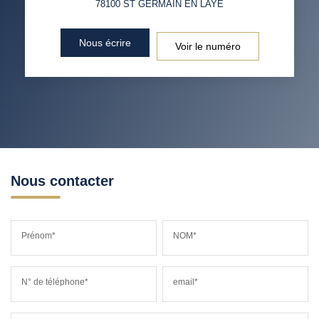
78100
ST GERMAIN EN LAYE
RÉSULTATS DES LYCÉES
ECOLES ET CRÈCHES
Nous écrire
Voir le numéro
RESTAURANTS ET CAFÉS
COMMERCES
MÉDECINS
Nous contacter
Prénom*
NOM*
N° de téléphone*
email*