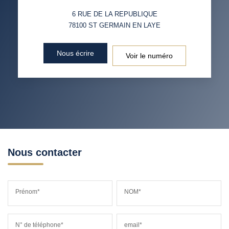
6 RUE DE LA REPUBLIQUE
DISTANCE DE L'AÉROPORT :
SUPERFICIE :
78100
ST GERMAIN EN LAYE
RÉSULTATS DES LYCÉES
ECOLES ET CRÈCHES
Nous écrire
Voir le numéro
RESTAURANTS ET CAFÉS
COMMERCES
MÉDECINS
Nous contacter
Prénom*
NOM*
N° de téléphone*
email*