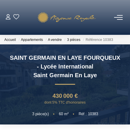
VENTES
Accueil
Appartements
A vendre
3 pièces
Référence 10383
BIENS VENDUS
SAINT GERMAIN EN LAYE FOURQUEUX
LOCATIONS
- Lycée International
Saint Germain En Laye
ESTIMATION
430 000 €
NOTRE AGENCE
dont 5% TTC d'honoraires
Qui Sommes-Nous ?
3
pièce(s)
•
60
m²
•
Réf : 10383
Notre Équipe