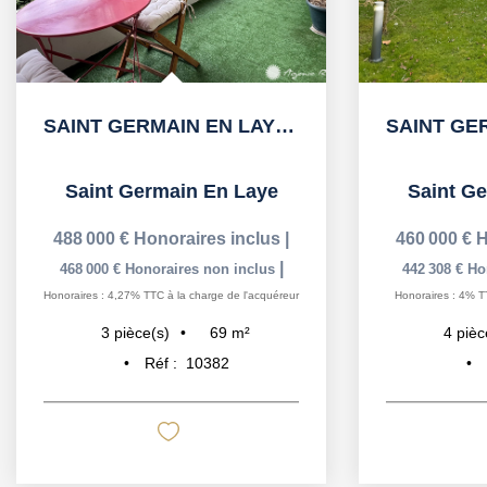
SAINT GERMAIN EN LAYE - 15' RER, proche Lycée Jeanne...
Saint Germain En Laye
Saint G
488 000 €
Honoraires inclus
|
460 000 €
H
|
468 000 €
Honoraires non inclus
442 308 €
Ho
Honoraires : 4,27% TTC à la charge de l'acquéreur
Honoraires : 4% T
69
m²
3
pièce(s)
4
pièc
Réf :
10382