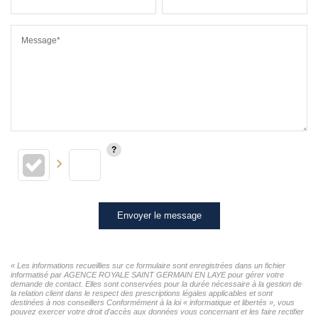
Message*
Envoyer le message
« Les informations recueillies sur ce formulaire sont enregistrées dans un fichier
informatisé par AGENCE ROYALE SAINT GERMAIN EN LAYE pour gérer votre
demande de contact. Elles sont conservées pour la durée nécessaire à la gestion de
la relation client dans le respect des prescriptions légales applicables et sont
destinées à nos conseillers Conformément à la loi « informatique et libertés », vous
pouvez exercer votre droit d'accès aux données vous concernant et les faire rectifier