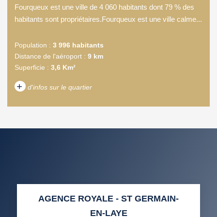
Fourqueux est une ville de 4 060 habitants dont 79 % des
habitants sont propriétaires.Fourqueux est une ville calme...
Population :
3 996 habitants
Distance de l'aéroport :
9 km
Superficie :
3,6 Km²
+
d'infos sur le quartier
DENSITÉ DE POPULATION
ENFANTS ET ADOLESCENTS
AGE MOYEN
REVENU MENSUEL PAR
MÉNAGE
TAUX DE PROPRIÉTAIRES
TAUX D'HABITATION
AGENCE ROYALE - ST GERMAIN-
TAXE FONCIÈRE
PART DES MÉNAGES SANS
EN-LAYE
VOITURE