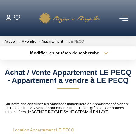
VENTES
Accueil
A vendre
Appartement
LE PECQ
BIENS VENDUS
Modifier les critères de recherche
Type de transaction
Localisation
Acheter
Localisation
LOCATIONS
Achat / Vente Appartement LE PECQ
Type de bien
Sélectionnez...
Surface min
- Appartement a vendre à LE PECQ
ESTIMATION
Plus de critères
Budget max
NOTRE AGENCE
Sur notre site consultez les annonces immobilière de Appartement à vendre
LE PECQ. Trouvez votre Appartement sur LE PECQ grâce aux annonces
Créer une alerte
immobilières de AGENCE ROYALE SAINT GERMAIN EN LAYE.
Qui Sommes-Nous ?
Notre Équipe
Location Appartement LE PECQ