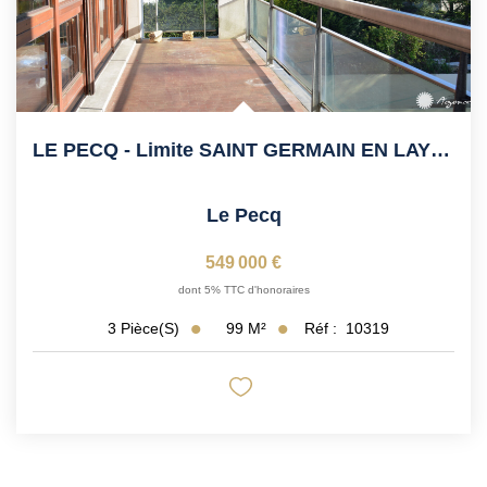
LE PECQ - Limite SAINT GERMAIN EN LAYE, Calme
Le Pecq
549 000 €
dont 5% TTC d'honoraires
99
M²
Réf :
10319
3
Pièce(s)