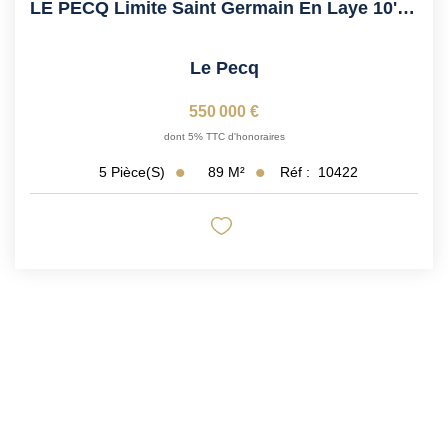
LE PECQ Limite Saint Germain En Laye 10' RER Et À 3' Des...
Le Pecq
550 000 €
dont 5% TTC d'honoraires
89
M²
Réf :
10422
5
Pièce(s)