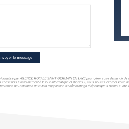
COMMERCES
MÉDEC
nvoyer le message
hier informatisé par AGENCE ROYALE SAINT GERMAIN EN LAYE pour gérer votre demande de cont
os conseillers Conformément à la loi « informatique et libertés », vous pouvez exercer votre d
de l'existence de la liste d'opposition au démarchage téléphonique « Bloctel », sur laq