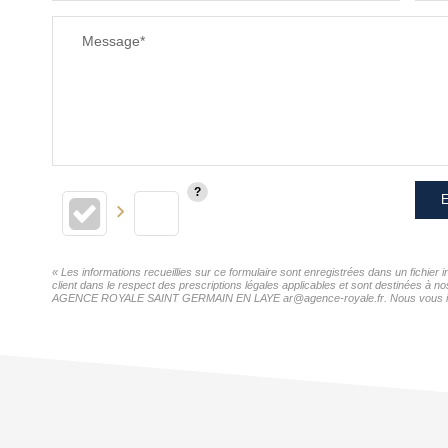
RESTAURANTS ET CAFÉS
Message*
E
« Les informations recueillies sur ce formulaire sont enregistrées dans un fic
client dans le respect des prescriptions légales applicables et sont destinées à n
AGENCE ROYALE SAINT GERMAIN EN LAYE ar@agence-royale.fr. Nous vous informons 