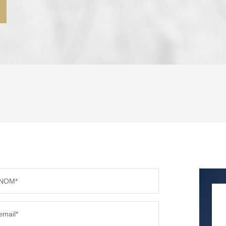
ENFANTS ET ADOLESCENTS
AGE M
TAUX DE PROPRIÉTAIRES
TAUX D
PART DES MÉNAGES SANS VOITURE
DISTAN
NOM*
RÉSULTATS DES LYCÉES
ECOLES
email*