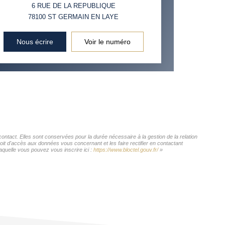
INS
6 RUE DE LA REPUBLIQUE
78100
ST GERMAIN EN LAYE
Nous écrire
Voir le numéro
act. Elles sont conservées pour la durée nécessaire à la gestion de la relation
roit d'accès aux données vous concernant et les faire rectifier en contactant
uelle vous pouvez vous inscrire ici :
https://www.bloctel.gouv.fr/
»