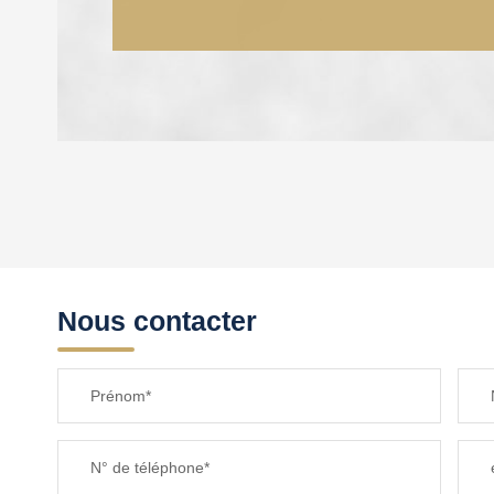
DENSITÉ DE POPULATION
REVENU MENSUEL PAR MÉNAGE
Nous contacter
TAXE FONCIÈRE
Prénom*
SUPERFICIE :
N° de téléphone*