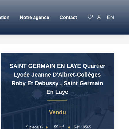
EN
ation
Notre agence
Contact
SAINT GERMAIN EN LAYE Quartier
Lycée Jeanne D'Albret-Collèges
Roby Et Debussy
,
Saint Germain
En Laye
Vendu
99
m²
5
pièce(s)
Réf :
9565