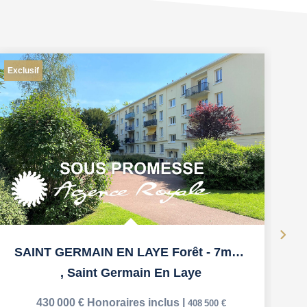
Exclusif
Ex
SAINT GERMAIN EN LAYE Forêt - 7mn RER
,
Saint Germain En Laye
430 000 €
Honoraires inclus
|
408 500 €