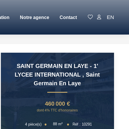
EN
ation
Notre agence
Contact
SAINT GERMAIN EN LAYE - 1'
LYCEE INTERNATIONAL
,
Saint
Germain En Laye
460 000 €
dont 4% TTC d'honoraires
88
m²
4
pièce(s)
Réf :
10291