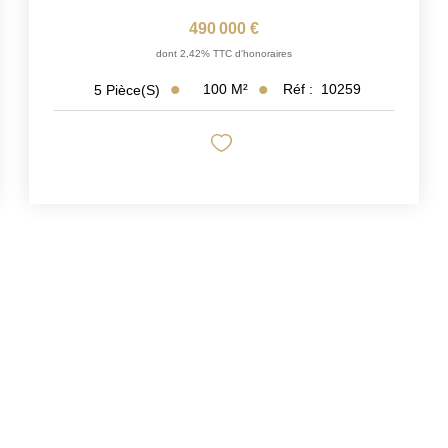
490 000 €
dont 2,42% TTC d'honoraires
100
M²
Réf :
10259
5
Pièce(s)