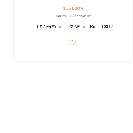
115 000 €
dont 6% TTC d'honoraires
22
M²
Réf :
10317
1
Pièce(s)