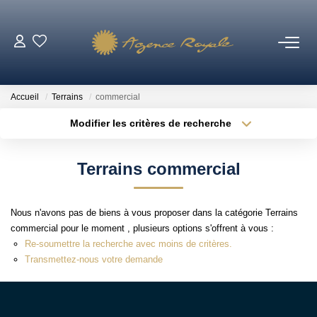
VENTES
Accueil
Terrains
commercial
BIENS VENDUS
Modifier les critères de recherche
Type de transaction
Localisation
Acheter
Localisation
LOCATIONS
Terrains commercial
Type de bien
Sélectionnez...
Surface min
ESTIMATION
Nous n'avons pas de biens à vous proposer dans la catégorie Terrains
Plus de critères
Budget max
commercial pour le moment , plusieurs options s'offrent à vous :
NOTRE AGENCE
Re-soumettre la recherche avec moins de critères.
Créer une alerte
Transmettez-nous votre demande
Qui Sommes-Nous ?
Notre Équipe