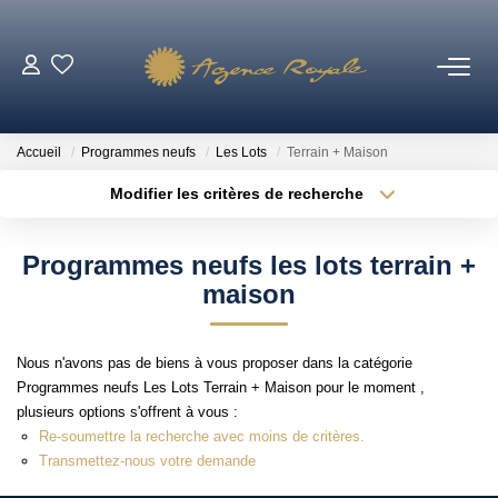
VENTES
Accueil
Programmes neufs
Les Lots
Terrain + Maison
BIENS VENDUS
Modifier les critères de recherche
Type de transaction
Localisation
Acheter
Localisation
LOCATIONS
Programmes neufs les lots terrain +
Type de bien
Sélectionnez...
Surface min
maison
ESTIMATION
Plus de critères
Budget max
Nous n'avons pas de biens à vous proposer dans la catégorie
NOTRE AGENCE
Programmes neufs Les Lots Terrain + Maison pour le moment ,
Créer une alerte
plusieurs options s'offrent à vous :
Qui Sommes-Nous ?
Re-soumettre la recherche avec moins de critères.
Transmettez-nous votre demande
Notre Équipe