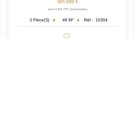
305 000 €
dont 3,5% TTC d'honoraires
48
M²
Réf :
10304
3
Pièce(s)
Exclusif