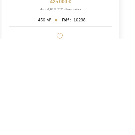
425 000 €
dont 4,94% TTC d'honoraires
Réf :
10298
456
M²
Exclusif