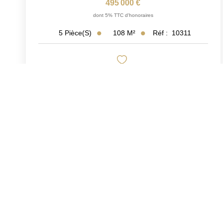
495 000 €
dont 5% TTC d'honoraires
108
M²
Réf :
10311
5
Pièce(s)
Exclusif