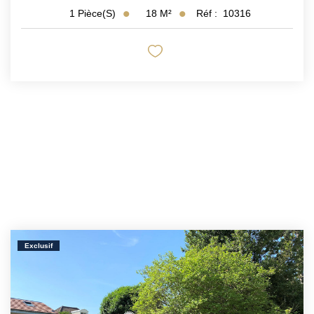
18
M²
Réf :
10316
1
Pièce(s)
Exclusif