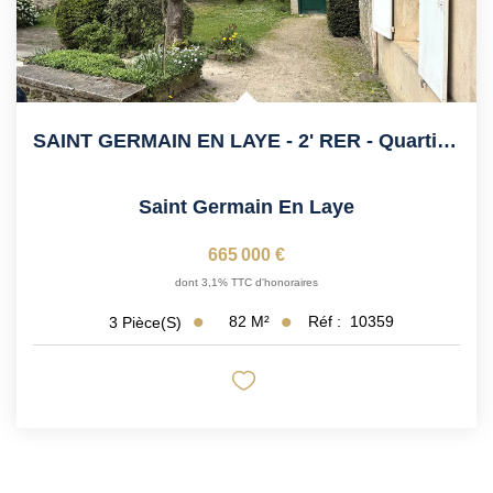
SAINT GERMAIN EN LAYE - 2' RER - Quartier Lorraine. Très...
Saint Germain En Laye
665 000 €
dont 3,1% TTC d'honoraires
82
M²
Réf :
10359
3
Pièce(s)