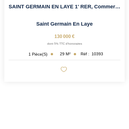
SAINT GERMAIN EN LAYE 1' RER, Commerces Sur Place,...
Saint Germain En Laye
130 000 €
dont 5% TTC d'honoraires
29
M²
Réf :
10393
1
Pièce(s)