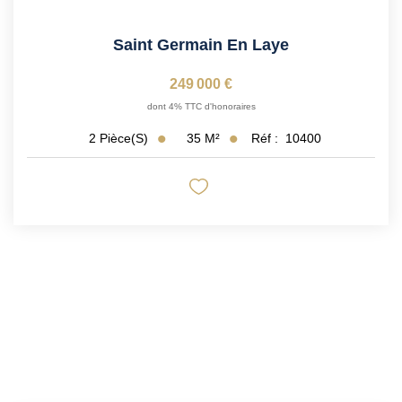
Saint Germain En Laye
249 000 €
dont 4% TTC d'honoraires
35
M²
Réf :
10400
2
Pièce(s)