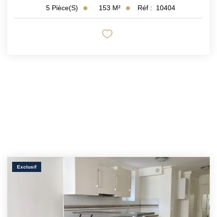
153
M²
Réf :
10404
5
Pièce(s)
Exclusif