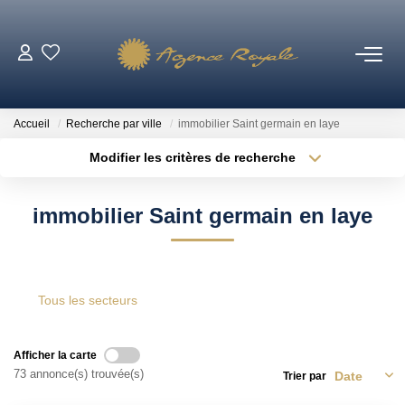
VENTES
Accueil
Recherche par ville
immobilier Saint germain en laye
BIENS VENDUS
Modifier les critères de recherche
Type de transaction
Localisation
Acheter
Localisation
LOCATIONS
immobilier Saint germain en laye
Type de bien
Sélectionnez...
Surface min
ESTIMATION
Plus de critères
Budget max
Tous les secteurs
NOTRE AGENCE
Créer une alerte
Qui Sommes-Nous ?
Afficher la carte
73 annonce(s) trouvée(s)
Trier par
Notre Équipe