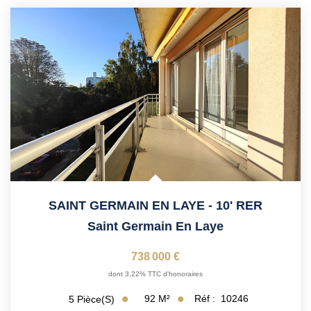
Vendre Avec AGENCE ROYALE
Nos Actualités
Avis Clients
CONTACT
EN
SAINT GERMAIN EN LAYE - 10' RER
Saint Germain En Laye
738 000 €
dont 3,22% TTC d'honoraires
92
M²
Réf :
10246
5
Pièce(s)