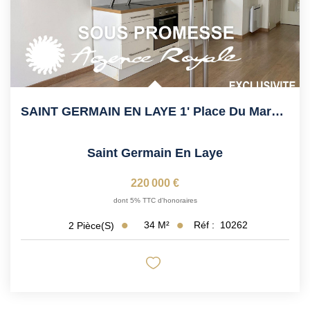
SAINT GERMAIN EN LAYE 1' Place Du Marché, 6' RER
Saint Germain En Laye
220 000 €
dont 5% TTC d'honoraires
34
M²
Réf :
10262
2
Pièce(s)