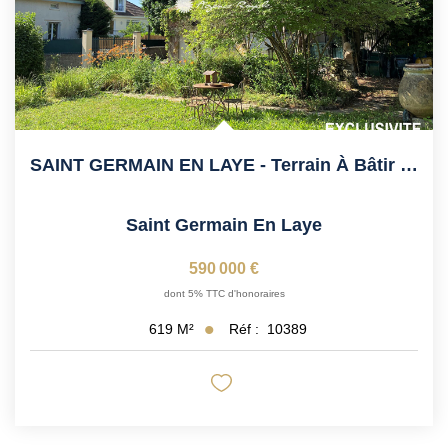
SAINT GERMAIN EN LAYE - Terrain À Bâtir De 619 M2
Saint Germain En Laye
590 000 €
dont 5% TTC d'honoraires
Réf :
10389
619
M²