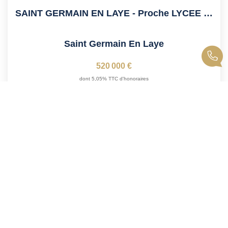
SAINT GERMAIN EN LAYE - Proche LYCEE INTERNATIONAL Calme
Saint Germain En Laye
520 000 €
dont 5,05% TTC d'honoraires
88
M²
Réf :
10392
5
Pièce(s)