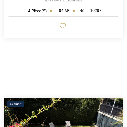
dont 3,6% TTC d'honoraires
94
M²
Réf :
10297
4
Pièce(s)
Exclusif