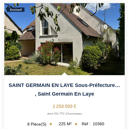
Vendre Avec AGENCE ROYALE
Exclusif
Nos Actualités
Avis Clients
CONTACT
EN
SAINT GERMAIN EN LAYE Sous-Préfecture, Proche Institut...
,
Saint Germain En Laye
1 250 000 €
dont 5% TTC d'honoraires
225
M²
Réf :
10360
8
Pièce(s)