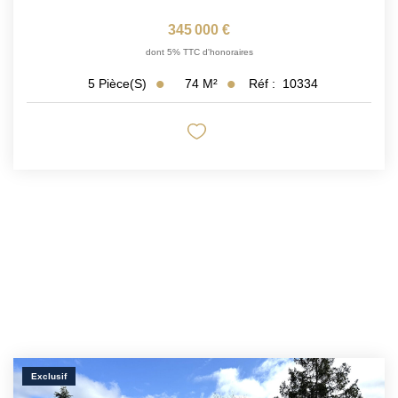
345 000 €
dont 5% TTC d'honoraires
74
M²
Réf :
10334
5
Pièce(s)
Exclusif