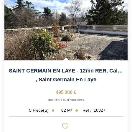
SAINT GERMAIN EN LAYE - 12mn RER, Calme, Dans Cadre Très...
,
Saint Germain En Laye
495 000 €
dont 5% TTC d'honoraires
82
M²
Réf :
10327
5
Pièce(s)