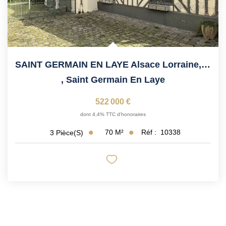
SAINT GERMAIN EN LAYE Alsace Lorraine, 6' Du RER,...
,
Saint Germain En Laye
522 000 €
dont 4,4% TTC d'honoraires
70
M²
Réf :
10338
3
Pièce(s)