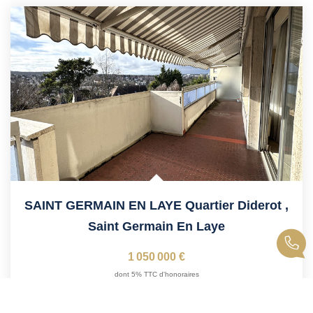
SAINT GERMAIN EN LAYE Quartier Diderot
,
Saint Germain En Laye
1 050 000 €
dont 5% TTC d'honoraires
141
M²
Réf :
10322
5
Pièce(s)