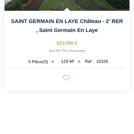
SAINT GERMAIN EN LAYE Château - 2' RER
,
Saint Germain En Laye
920 000 €
dont 5% TTC d'honoraires
129
M²
Réf :
10326
5
Pièce(s)