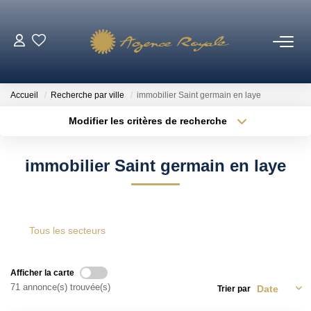
VENTES
Accueil
Recherche par ville
immobilier Saint germain en laye
BIENS VENDUS
Modifier les critères de recherche
Type de transaction
Localisation
Acheter
Localisation
LOCATIONS
immobilier Saint germain en laye
Type de bien
Sélectionnez...
Surface min
ESTIMATION
Plus de critères
Budget max
Tous les secteurs
NOTRE AGENCE
Créer une alerte
Qui Sommes-Nous ?
Afficher la carte
71 annonce(s) trouvée(s)
Trier par
Notre Équipe