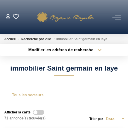
VENTES
Accueil
Recherche par ville
immobilier Saint germain en laye
BIENS VENDUS
Modifier les critères de recherche
Type de transaction
Localisation
Acheter
Localisation
LOCATIONS
immobilier Saint germain en laye
Type de bien
Sélectionnez...
Surface min
ESTIMATION
Plus de critères
Budget max
Tous les secteurs
NOTRE AGENCE
Créer une alerte
Qui Sommes-Nous ?
Afficher la carte
71 annonce(s) trouvée(s)
Trier par
Notre Équipe