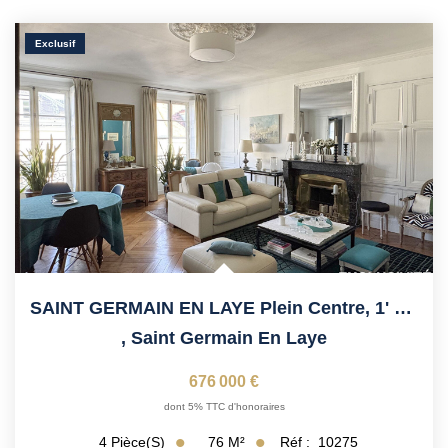
Exclusif
SAINT GERMAIN EN LAYE Plein Centre, 1' Du RER
,
Saint Germain En Laye
676 000 €
dont 5% TTC d'honoraires
76
M²
Réf :
10275
4
Pièce(s)