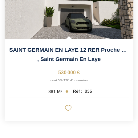
SAINT GERMAIN EN LAYE 12 RER Proche École Diderot, Collège...
,
Saint Germain En Laye
530 000 €
dont 5% TTC d'honoraires
Réf :
835
381
M²