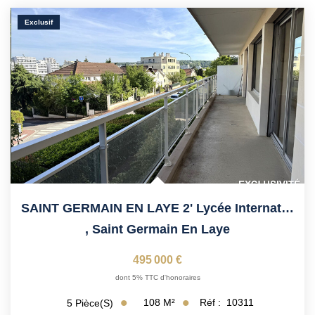
Vendre Avec AGENCE ROYALE
Exclusif
Nos Actualités
Avis Clients
CONTACT
EN
SAINT GERMAIN EN LAYE 2' Lycée International
,
Saint Germain En Laye
495 000 €
dont 5% TTC d'honoraires
108
M²
Réf :
10311
5
Pièce(s)