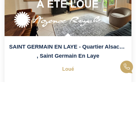
SAINT GERMAIN EN LAYE - Quartier Alsace 12' Du RER
,
Saint Germain En Laye
Loué
61
M²
Réf :
10030
3
Pièce(s)