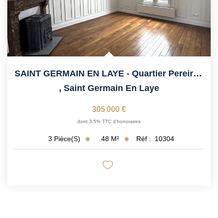
SAINT GERMAIN EN LAYE - Quartier Pereire 3mn Tram
,
Saint Germain En Laye
305 000 €
dont 3,5% TTC d'honoraires
48
M²
Réf :
10304
3
Pièce(s)