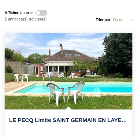
Vendre Avec AGENCE ROYALE
Nos Actualités
Afficher la carte
2 annonce(s) trouvée(s)
Trier par
Avis Clients
CONTACT
EN
LE PECQ Limite SAINT GERMAIN EN LAYE Bus RER Et Lycées À...