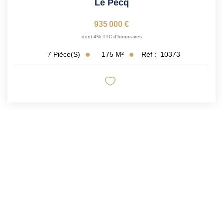
Le Pecq
935 000 €
dont 4% TTC d'honoraires
175
M²
Réf :
10373
7
Pièce(s)