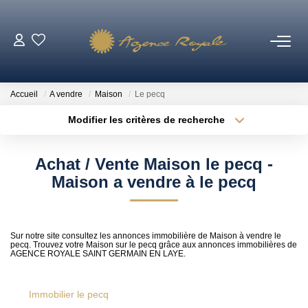
VENTES
Accueil
A vendre
Maison
Le pecq
BIENS VENDUS
Modifier les critères de recherche
Type de transaction
Localisation
Acheter
Localisation
LOCATIONS
Achat / Vente Maison le pecq -
Type de bien
Sélectionnez...
Surface min
Maison a vendre à le pecq
ESTIMATION
Plus de critères
Budget max
NOTRE AGENCE
Sur notre site consultez les annonces immobilière de Maison à vendre le
pecq. Trouvez votre Maison sur le pecq grâce aux annonces immobilières de
Créer une alerte
AGENCE ROYALE SAINT GERMAIN EN LAYE.
Qui Sommes-Nous ?
Notre Équipe
Immobilier le pecq