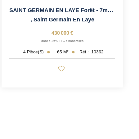
SAINT GERMAIN EN LAYE Forêt - 7mn RER
,
Saint Germain En Laye
430 000 €
dont 5,26% TTC d'honoraires
65
M²
Réf :
10362
4
Pièce(s)