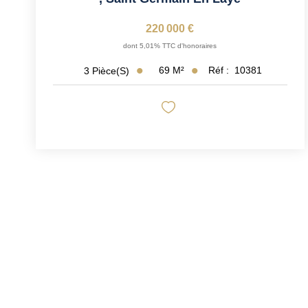
220 000 €
dont 5,01% TTC d'honoraires
69
M²
Réf :
10381
3
Pièce(s)