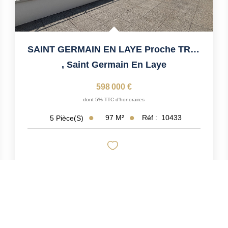
SAINT GERMAIN EN LAYE Proche TRAM Et Lycée International
,
Saint Germain En Laye
598 000 €
dont 5% TTC d'honoraires
97
M²
Réf :
10433
5
Pièce(s)