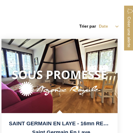
Créer une alerte
Trier par
SAINT GERMAIN EN LAYE - 16mn RER, Calme, Bus Sur Place Pour...
,
Saint Germain En Laye