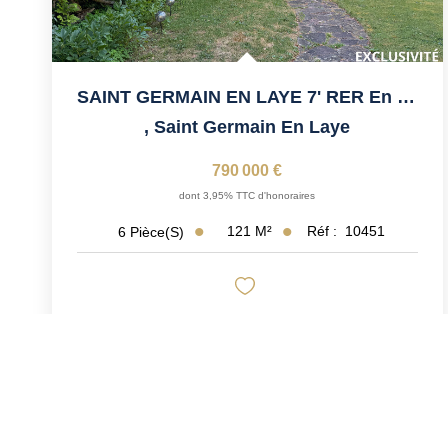
SAINT GERMAIN EN LAYE 7' RER En Lisière De Forêt
,
Saint Germain En Laye
790 000 €
dont 3,95% TTC d'honoraires
121
M²
Réf :
10451
6
Pièce(s)