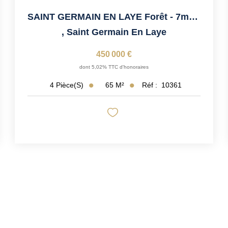
SAINT GERMAIN EN LAYE Forêt - 7mn RER
,
Saint Germain En Laye
450 000 €
dont 5,02% TTC d'honoraires
65
M²
Réf :
10361
4
Pièce(s)