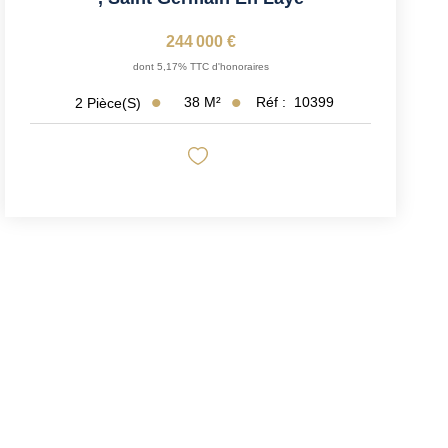
244 000 €
dont 5,17% TTC d'honoraires
38
M²
Réf :
10399
2
Pièce(s)