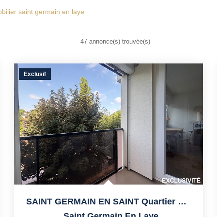
bilier saint germain en laye
47 annonce(s) trouvée(s)
Exclusif
SAINT GERMAIN EN SAINT Quartier Schnapper
,
Saint Germain En Laye