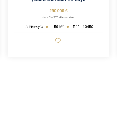
290 000 €
dont 5% TTC d'honoraires
59
M²
Réf :
10450
3
Pièce(s)