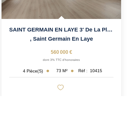
SAINT GERMAIN EN LAYE 3' De La Place Du Marché
,
Saint Germain En Laye
560 000 €
dont 3% TTC d'honoraires
73
M²
Réf :
10415
4
Pièce(s)