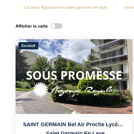
Location Appartement saint germain en laye
Immo
Afficher la carte
Exclusif
SAINT GERMAIN Bel Air Proche Lycée International, TRAM À 3'
,
Saint Germain En Laye