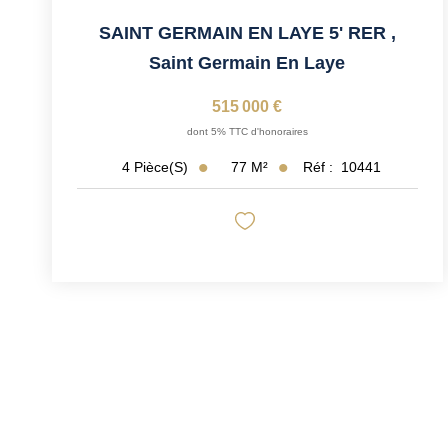
SAINT GERMAIN EN LAYE 5' RER
,
Saint Germain En Laye
515 000 €
dont 5% TTC d'honoraires
77
M²
Réf :
10441
4
Pièce(s)