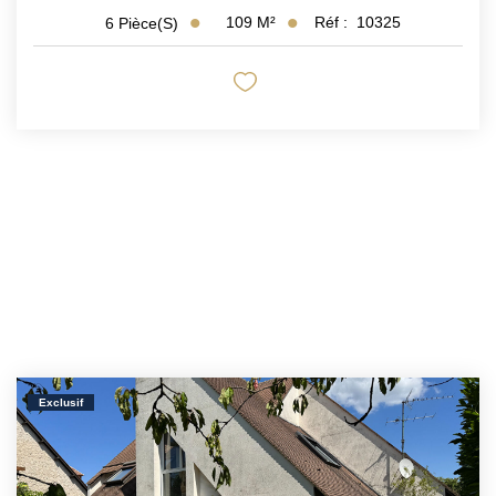
109
M²
Réf :
10325
6
Pièce(s)
Exclusif