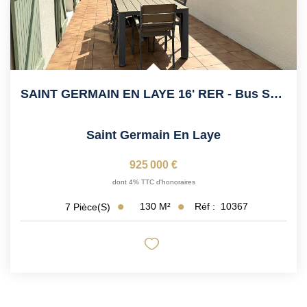
SAINT GERMAIN EN LAYE 16' RER - Bus Sur Place Pour Le RER
Saint Germain En Laye
925 000 €
dont 4% TTC d'honoraires
130
M²
Réf :
10367
7
Pièce(s)