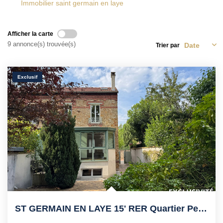
Immobilier saint germain en laye
Nos Actualités
Avis Clients
Afficher la carte
9 annonce(s) trouvée(s)
Trier par
CONTACT
Exclusif
EN
ST GERMAIN EN LAYE 15' RER Quartier Pereire, Calme, Proche...