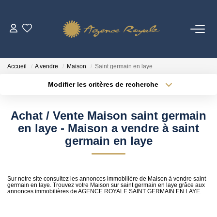
VENTES
Accueil
A vendre
Maison
Saint germain en laye
BIENS VENDUS
Modifier les critères de recherche
Localisation
Type de transaction
Surface min
LOCATIONS
Achat / Vente Maison saint germain
Type de bien
en laye - Maison a vendre à saint
Plus de critères
Budget max
ESTIMATION
germain en laye
Créer une alerte
NOTRE AGENCE
Sur notre site consultez les annonces immobilière de Maison à vendre saint
Qui Sommes-Nous ?
germain en laye. Trouvez votre Maison sur saint germain en laye grâce aux
annonces immobilières de AGENCE ROYALE SAINT GERMAIN EN LAYE.
Notre Équipe
Vendre Avec AGENCE ROYALE