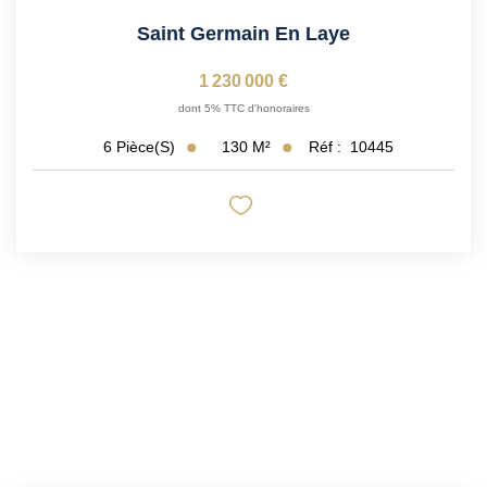
Saint Germain En Laye
1 230 000 €
dont 5% TTC d'honoraires
130
M²
Réf :
10445
6
Pièce(s)