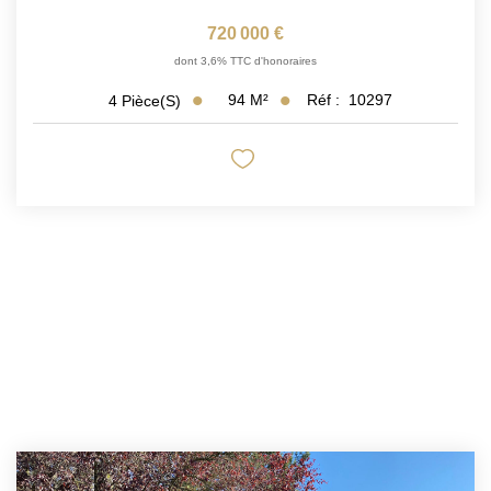
720 000 €
dont 3,6% TTC d'honoraires
94
M²
Réf :
10297
4
Pièce(s)