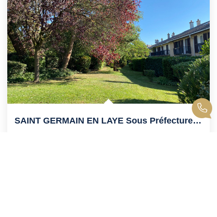
SAINT GERMAIN EN LAYE Sous Préfecture, Proche Lycée...
Saint Germain En Laye
761 000 €
dont 2,98% TTC d'honoraires
135
M²
Réf :
10239
7
Pièce(s)