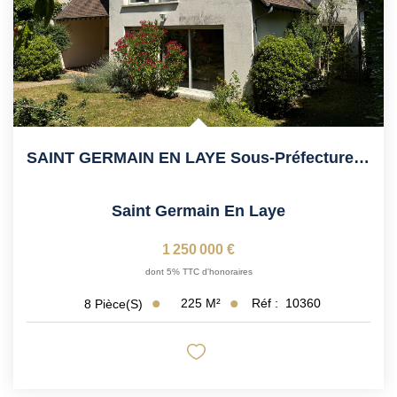
SAINT GERMAIN EN LAYE Sous-Préfecture, Proche Institut...
Saint Germain En Laye
1 250 000 €
dont 5% TTC d'honoraires
225
M²
Réf :
10360
8
Pièce(s)