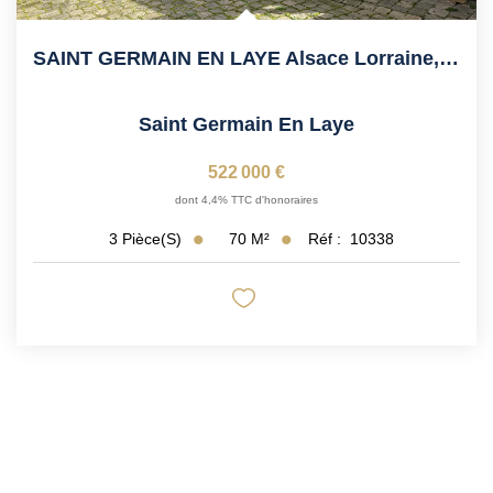
SAINT GERMAIN EN LAYE Alsace Lorraine, 6' Du RER,...
Saint Germain En Laye
522 000 €
dont 4,4% TTC d'honoraires
70
M²
Réf :
10338
3
Pièce(s)